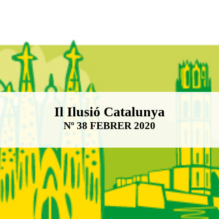
Boletín Il·lusió Catalunya
Il Ilusió Catalunya
Nº 38 FEBRER 2020