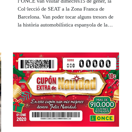
l’ONCE van visitar dimecres15 de gener, la
Col·lecció de SEAT a la Zona Franca de
Barcelona. Van poder tocar alguns tresors de
la història automobilística espanyola de la
nau A-122, on es troba la Col·lecció de
Cotxes Històrics, amb 325 models fabricats
en l'últim mig segle. Entre ells, el llegendari
600 i el 1.400. També altres cotxes clàssics
com el Panda o els models amb noms de
ciutats, com el Toledo, l'Ibiza o el Leon.