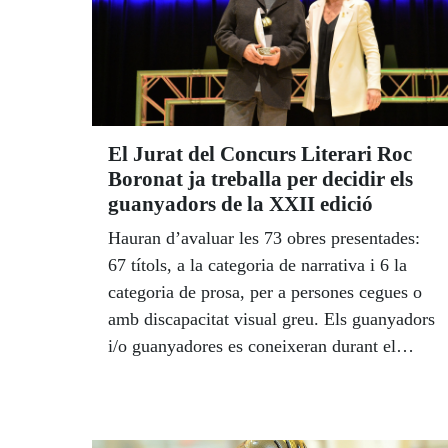
El Jurat del Concurs Literari Roc
Boronat ja treballa per decidir els
guanyadors de la XXII edició
Hauran d’avaluar les 73 obres presentades:
67 títols, a la categoria de narrativa i 6 la
categoria de prosa, per a persones cegues o
amb discapacitat visual greu. Els guanyadors
i/o guanyadores es coneixeran durant el
primer trimestre del 2020 i els guardons es
lliuraran dijous 26 de març a les 18.00 h a
l'Auditori ONCE Catalunya.