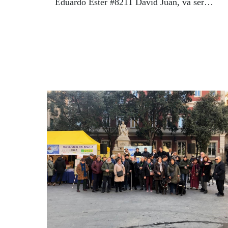
Eduardo Ester #8211 David Juan, va ser
l'espectacular balanç.