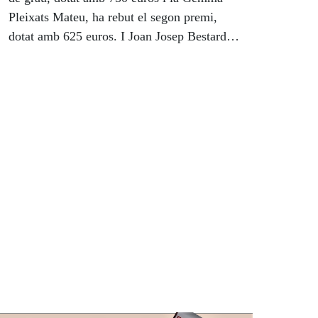
mitjançant la síntesis de veu i una línia
Pleixats Mateu, ha rebut el segon premi,
Braille.
dotat amb 625 euros. I Joan Josep Bestard
Bou, ha rebut el premi de Doctorat, dotat
amb 800 euros.