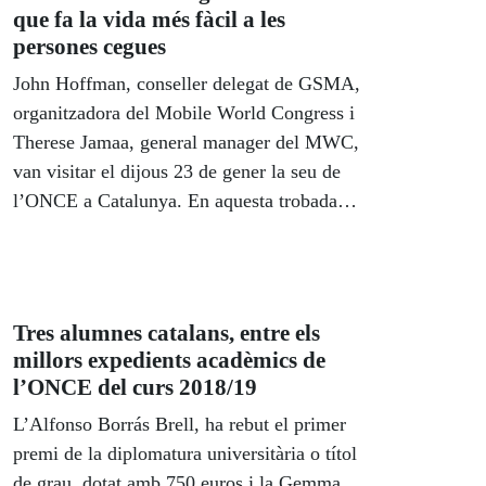
que fa la vida més fàcil a les
persones cegues
John Hoffman, conseller delegat de GSMA,
organitzadora del Mobile World Congress i
Therese Jamaa, general manager del MWC,
van visitar el dijous 23 de gener la seu de
l’ONCE a Catalunya. En aquesta trobada
amb el delegat territorial, Enric Botí i Manel
Eiximeno, director del Centre de Recursos
Educatius- CRE ONCE Barcelona, van tenir
l’oportunitat de conèixer cóm les tecnologies
Tres alumnes catalans, entre els
accessibles fan més fàcil la vida de les
millors expedients acadèmics de
persones cegues. I ho van fer de la mà d'en
l’ONCE del curs 2018/19
Pol Montserrat i l'Arense Rodríguez, dos
L’Alfonso Borrás Brell, ha rebut el primer
alumnes cecs amb els què van interactuar
premi de la diplomatura universitària o títol
amb el seu Instagram i el seu WhatsApp
de grau, dotat amb 750 euros i la Gemma