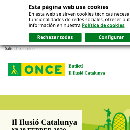
Esta página web usa cookies
En esta web se sirven cookies técnicas necesa
funcionalidades de redes sociales, ofrecer pu
información en nuestra
Política de cookies
.
Salto al contenido
Butlletí
Il Ilusió Catalunya
Boletín Il·lusió Catalunya
Il Ilusió Catalunya