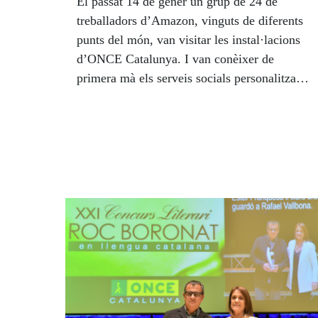
El passat 14 de gener un grup de 24 de
treballadors d’Amazon, vinguts de diferents
punts del món, van visitar les instal·lacions
d’ONCE Catalunya. I van conèixer de
primera mà els serveis socials personalitzats
que reben les persones cegues a Catalunya.