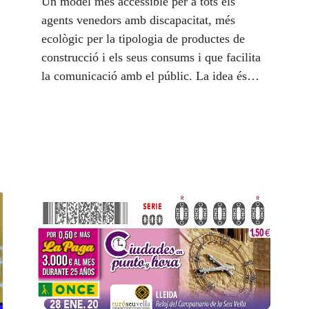
Un model més accessible per a tots els
agents venedors amb discapacitat, més
ecològic per la tipologia de productes de
construcció i els seus consums i que facilita
la comunicació amb el públic. La idea és
que es vagin implantant progressivament a
tot Catalunya. L’acte va comptar amb la
participació d’Antoni Balmón, alcalde de
Cornellà de Llobregat; Enric Botí, delegat
territorial de l’ONCE a Catalunya i la
venedora dels productes de joc de
l’Organització, María de Guia Burón.