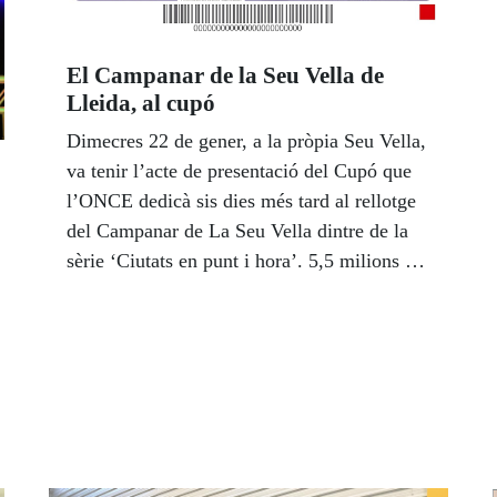
El Campanar de la Seu Vella de
Lleida, al cupó
Dimecres 22 de gener, a la pròpia Seu Vella,
va tenir l’acte de presentació del Cupó que
l’ONCE dedicà sis dies més tard al rellotge
del Campanar de La Seu Vella dintre de la
sèrie ‘Ciutats en punt i hora’. 5,5 milions de
cupons van portar el temps de Lleida per tot
l’Estat. L’acte va comptar amb la
participació de Joan Baigol, director del
Consorci del Turó de la Seu Vella de Lleida;
Marcelino Cid, director de l’agència de
l’ONCE a Lleida i representants municipals.