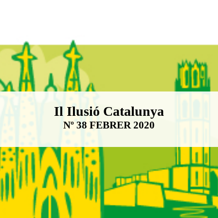
Boletín Il·lusió Catalunya
Il Ilusió Catalunya
Nº 38 FEBRER 2020