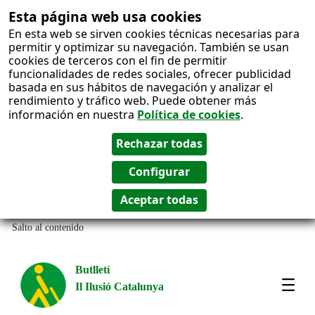
Esta página web usa cookies
En esta web se sirven cookies técnicas necesarias para
permitir y optimizar su navegación. También se usan
cookies de terceros con el fin de permitir
funcionalidades de redes sociales, ofrecer publicidad
basada en sus hábitos de navegación y analizar el
rendimiento y tráfico web. Puede obtener más
información en nuestra
Política de cookies
.
Salto al contenido
Butlletí
Il Ilusió Catalunya
Most