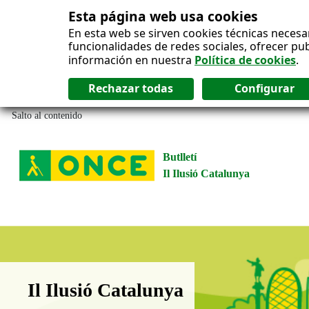
Esta página web usa cookies
En esta web se sirven cookies técnicas necesa
funcionalidades de redes sociales, ofrecer pu
información en nuestra
Política de cookies
.
Salto al contenido
Butlletí
Il Ilusió Catalunya
Boletín Il·lusió Catalunya
Il Ilusió Catalunya