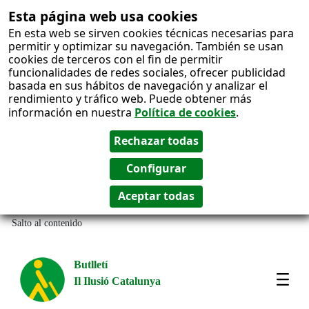
Esta página web usa cookies
En esta web se sirven cookies técnicas necesarias para
permitir y optimizar su navegación. También se usan
cookies de terceros con el fin de permitir
funcionalidades de redes sociales, ofrecer publicidad
basada en sus hábitos de navegación y analizar el
rendimiento y tráfico web. Puede obtener más
información en nuestra
Política de cookies
.
Salto al contenido
Butlletí
Il Ilusió Catalunya
Most