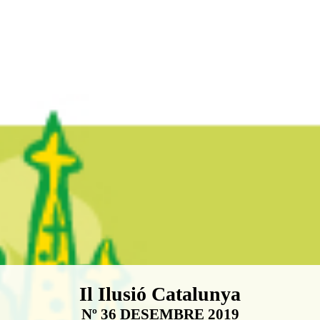
Boletín Il·lusió Catalunya
Il Ilusió Catalunya
Nº 36 DESEMBRE 2019