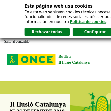
Esta página web usa cookies
En esta web se sirven cookies técnicas necesa
funcionalidades de redes sociales, ofrecer pu
información en nuestra
Política de cookies
.
Salto al contenido
Butlletí
Il Ilusió Catalunya
Boletín Il·lusió Catalunya
Il Ilusió Catalunya