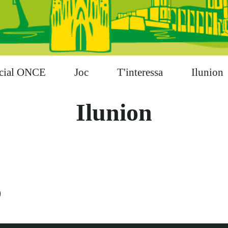
cial ONCE
Joc
T'interessa
Ilunion
Ilunion
9