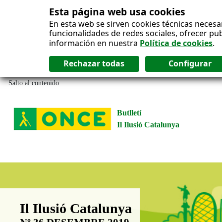
Esta página web usa cookies
En esta web se sirven cookies técnicas necesa
funcionalidades de redes sociales, ofrecer pu
información en nuestra
Política de cookies
.
Salto al contenido
Butlletí
Il Ilusió Catalunya
Boletín Il·lusió Catalunya
Il Ilusió Catalunya