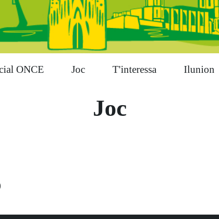
cial ONCE
Joc
T'interessa
Ilunion
Joc
9