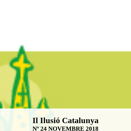
Boletín Il·lusió Catalunya
Il Ilusió Catalunya
Nº 24 NOVEMBRE 2018