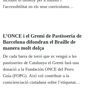
incloure el disseny per a tothom i
l'accessibilitat en els seus currículums
acadèmics, si ho desitgen.
L’ONCE i el Gremi de Pastisseria de
Barcelona difondran el Braille de
manera molt dolça
De cada barra de torró que es vengui a les
pastisseries de Catalunya el Gremi farà una
donació a la Fundación ONCE del Perro
Guía (FOPG). Així vol contribuir a la
conscienciació ciutadana sobre l’etiquetatge
de productes amb braille contribuint a
aconseguir la major accessibilitat i inclusió
de les persones amb discapacitat visual.