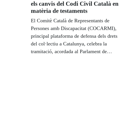
els canvis del Codi Civil Català en
matèria de testaments
El Comitè Català de Representants de
Persones amb Discapacitat (COCARMI),
principal plataforma de defensa dels drets
del col·lectiu a Catalunya, celebra la
tramitació, acordada al Parlament de
Catalunya, del projecte de llei de
modificació del llibre quart del Codi Civil
Català. Aquesta reforma permetrà que les
persones amb discapacitat sensorial puguin
fer testament de forma privada i sense
l'obligació d'anar acompanyades amb dos
testimonis; a més, eliminarà les actuals
restriccions per poder intervenir en qualitat
de testimonis.