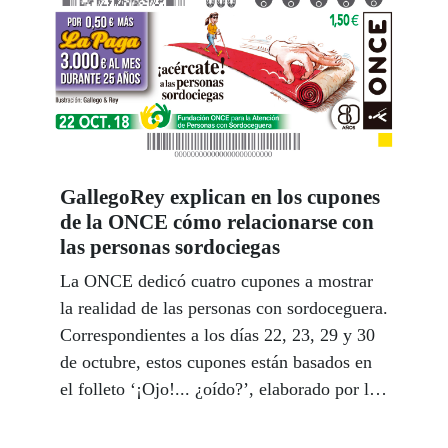
GallegoRey explican en los cupones
de la ONCE cómo relacionarse con
las personas sordociegas
La ONCE dedicó cuatro cupones a mostrar
la realidad de las personas con sordoceguera.
Correspondientes a los días 22, 23, 29 y 30
de octubre, estos cupones están basados en
el folleto ‘¡Ojo!... ¿oído?’, elaborado por los
humoristas gráficos Gallego&ampRey, en el
que ofrecen una serie de pautas y