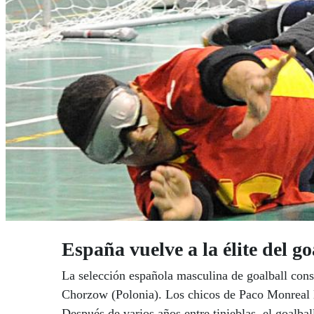
España vuelve a la élite del g
La selección española masculina de goalball cons
Chorzow (Polonia). Los chicos de Paco Monreal log
Después de varios años entre tinieblas, el goalba