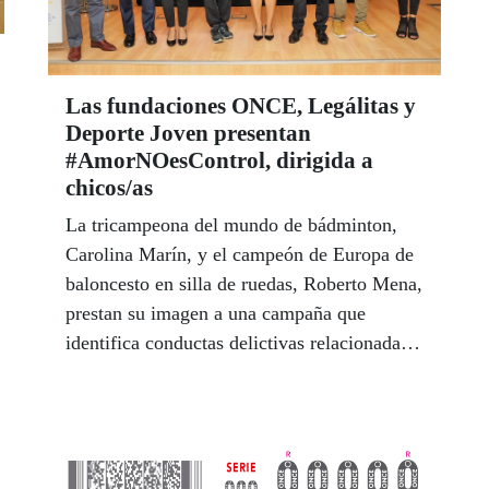
Las fundaciones ONCE, Legálitas y
Deporte Joven presentan
#AmorNOesControl, dirigida a
chicos/as
La tricampeona del mundo de bádminton,
Carolina Marín, y el campeón de Europa de
baloncesto en silla de ruedas, Roberto Mena,
prestan su imagen a una campaña que
identifica conductas delictivas relacionadas
con la ciberviolencia de género entre
adolescentes