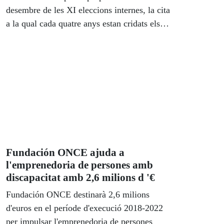
desembre de les XI eleccions internes, la cita
a la qual cada quatre anys estan cridats els
afiliats i afiliades de l'Organització per a
triar els seus representants a escala
autonòmica (Consells territorials) i, fruit del
resultat, es constitueix també el Consejo
General. A Catalunya, hi haurà un total de
32 Mesas electorals.I s'elegiran 10
consellers.
Fundación ONCE ajuda a
l'emprenedoria de persones amb
discapacitat amb 2,6 milions d '€
Fundación ONCE destinarà 2,6 milions
d'euros en el període d'execució 2018-2022
per impulsar l'emprenedoria de persones