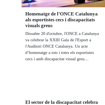
dels més desafavorits. L’acte de lliurament
serà el 10 de desembre a les 19.00 h a
Homenatge de l’ONCE Catalunya
l’Auditori ONCE Catalunya
als esportistes cecs i discapacitats
visuals greus
Dissabte 20 d'octubre, l'ONCE a Catalunya
va celebrar la XXIII Gala de l'Esport a
l'Auditori ONCE Catalunya. Un acte
d’homenatge a tots i totes els esportistes
cecs i amb discapacitat visual greu
guardonats, els i les que han guanyat
medalles a Campionats del Món, d’Europa o
d’Espanya. I també als seus entrenadors,
pilots i guies.
El sector de la discapacitat celebra