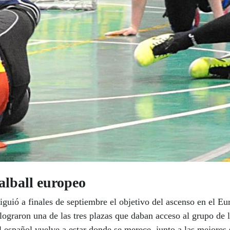
oalball europeo
iguió a finales de septiembre el objetivo del ascenso en el E
raron una de las tres plazas que daban acceso al grupo de la 
ll español vuelve a estar donde se merece, junto a las mejores