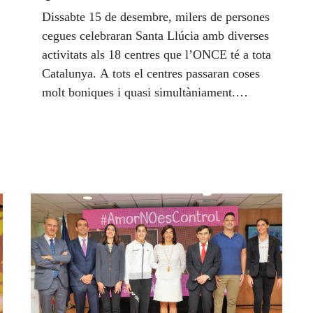
Dissabte 15 de desembre, milers de persones
cegues celebraran Santa Llúcia amb diverses
activitats als 18 centres que l’ONCE té a tota
Catalunya. A tots el centres passaran coses
molt boniques i quasi simultàniament.
Podrem escoltar les felicitacions de persones
famoses que ens estimen molt. Farem un
brindis molt especial i tindrem moltes
sorpreses. Segur que us agrada molt la
Diada! Animeu-vos a participar!