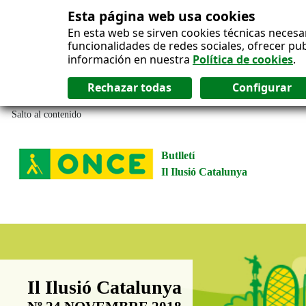
Esta página web usa cookies
En esta web se sirven cookies técnicas necesa
funcionalidades de redes sociales, ofrecer pu
información en nuestra
Política de cookies
.
Salto al contenido
Butlletí
Il Ilusió Catalunya
Boletín Il·lusió Catalunya
Il Ilusió Catalunya