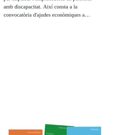
amb discapacitat. Així consta a la
convocatòria d'ajudes econòmiques a
projectes d'emprenedoria aprovada per
Fundación ONCE i que s'emmarca al
Programa Operatiu del Fons Social Europeu
d'Inclusió Social i Economia Social.