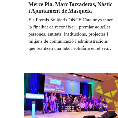
Mercè Pla, Marc Buxaderas, Nàstic
i Ajuntament de Masquefa
Els Premis Solidaris ONCE Catalunya tenen
la finalitat de reconèixer i premiar aquelles
persones, entitats, institucions, projectes i
mitjans de comunicació i administracions
que realitzen una labor solidària en el seu
entorn d'influència i procuren la inclusió
social de tots els ciutadans, la normalització
i l'autonomia personal i l'accessibilitat
universal, la vida independent, i que siguin
coincidents amb els valors essencials de la
Cultura Institucional del Grup Social ONCE.
Els premiats destaquen per la seva
sensibilitat social, la seva llarga trajectòria i
la seva dedicació en pro dels drets socials