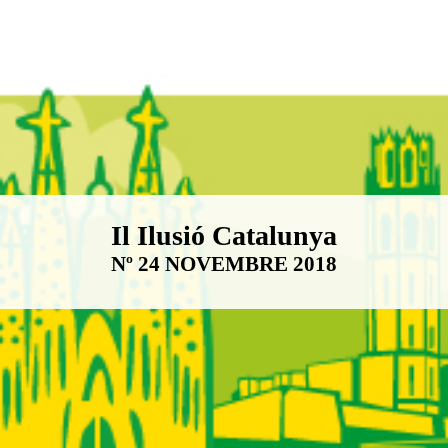
Boletín Il·lusió Catalunya
Il Ilusió Catalunya
Nº 24 NOVEMBRE 2018