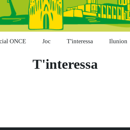
cial ONCE
Joc
T'interessa
Ilunion
T'interessa