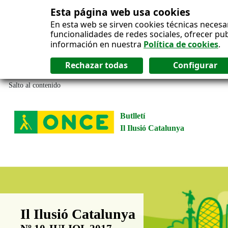
Esta página web usa cookies
En esta web se sirven cookies técnicas necesa
funcionalidades de redes sociales, ofrecer pu
información en nuestra
Política de cookies
.
Salto al contenido
Butlletí
Il Ilusió Catalunya
Boletín Il·lusió Catalunya
Il Ilusió Catalunya