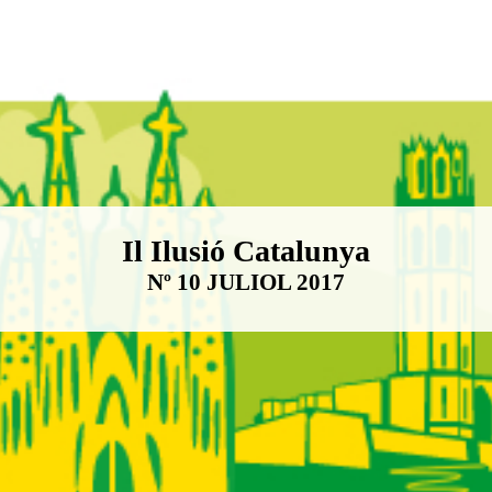
Boletín Il·lusió Catalunya
Il Ilusió Catalunya
Nº 10 JULIOL 2017