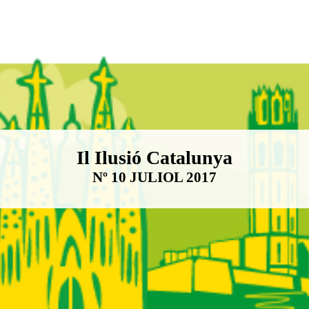
Boletín Il·lusió Catalunya
Il Ilusió Catalunya
Nº 10 JULIOL 2017