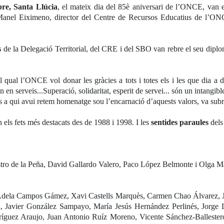
re, Santa Llúcia
, el mateix dia del 85è aniversari de l’ONCE, van e
Manel Eiximeno, director del Centre de Recursos Educatius de l’O
s
de la Delegació Territorial, del CRE i del SBO van rebre el seu diploma
l qual l’ONCE vol donar les gràcies a tots i totes els i les que dia a
an en serveis...Superació, solidaritat, esperit de servei... són un intangi
a qui avui retem homenatge sou l’encarnació d’aquests valors, va subra
els fets més destacats des de 1988 i 1998. I les
sentides paraules
del
ro de la Peña, David Gallardo Valero, Paco López Belmonte i Olga Ma
 Adela Campos Gámez, Xavi Castells Marquès, Carmen Chao Álvarez, J
 Javier González Sampayo, María Jesús Hernández Perlinés, Jorge
guez Araujo, Juan Antonio Ruíz Moreno, Vicente Sánchez-Ballestero