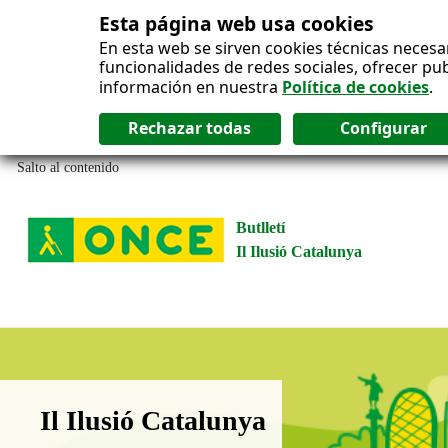
Esta página web usa cookies
En esta web se sirven cookies técnicas necesa
funcionalidades de redes sociales, ofrecer pu
información en nuestra
Política de cookies
.
Salto al contenido
Butlletí
Il Ilusió Catalunya
Boletín Il·lusió Catalunya
Il Ilusió Catalunya