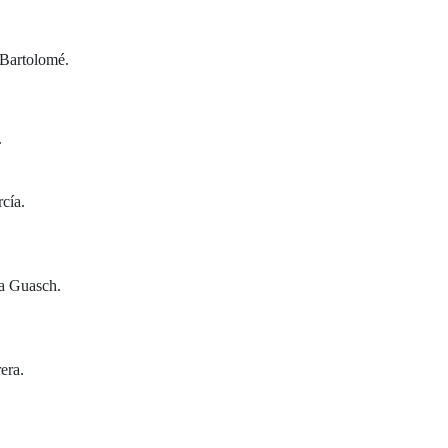
 Bartolomé.
.
rcía.
na Guasch.
rera.