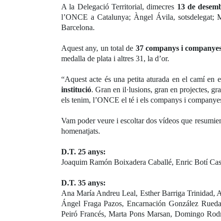
A la Delegació Territorial, dimecres
13 de desemb
l’ONCE a Catalunya; Àngel Ávila, sotsdelegat; 
Barcelona.
Aquest any, un total de
37 companys i companye
medalla de plata i altres 31, la d’or.
“Aquest acte és una petita aturada en el camí en e
institució
. Gran en il·lusions, gran en projectes, gr
els tenim, l’ONCE el té i els companys i companyes 
Vam poder veure i escoltar dos vídeos que resumien 
homenatjats.
D.T. 25 anys:
Joaquim Ramón Boixadera Caballé, Enric Botí Cast
D.T. 35 anys:
Ana María Andreu Leal, Esther Barriga Trinidad,
Ángel Fraga Pazos, Encarnación González Rueda,
Peiró Francés, Marta Pons Marsan, Domingo Rodrí