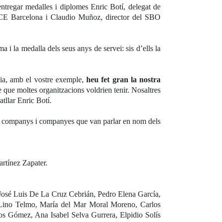
ntregar medalles i diplomes Enric Botí, delegat de
NCE Barcelona i Claudio Muñoz, director del SBO
 i la medalla dels seus anys de servei: sis d’ells la
 dia, amb el vostre exemple,
heu fet gran la nostra
ble que moltes organitzacions voldrien tenir. Nosaltres
tllar Enric Botí.
s companys i companyes que van parlar en nom dels
rtínez Zapater.
osé Luis De La Cruz Cebrián, Pedro Elena García,
 Lino Telmo, María del Mar Moral Moreno, Carlos
s Gómez, Ana Isabel Selva Gurrera, Elpidio Solís