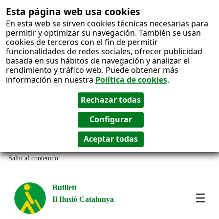
Esta página web usa cookies
En esta web se sirven cookies técnicas necesarias para
permitir y optimizar su navegación. También se usan
cookies de terceros con el fin de permitir
funcionalidades de redes sociales, ofrecer publicidad
basada en sus hábitos de navegación y analizar el
rendimiento y tráfico web. Puede obtener más
información en nuestra
Política de cookies
.
Salto al contenido
Butlletí
Il Ilusió Catalunya
Most