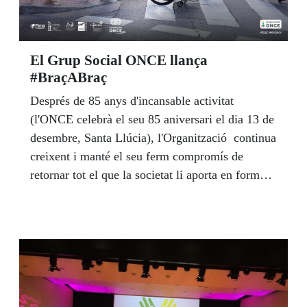
El Grup Social ONCE llança
#BraçABraç
Després de 85 anys d'incansable activitat
(l'ONCE celebrà el seu 85 aniversari el dia 13 de
desembre, Santa Llúcia), l'Organització continua
creixent i manté el seu ferm compromís de
retornar tot el que la societat li aporta en forma
d'un model de suport integral a les persones
cegues o amb qualsevol discapacitat.