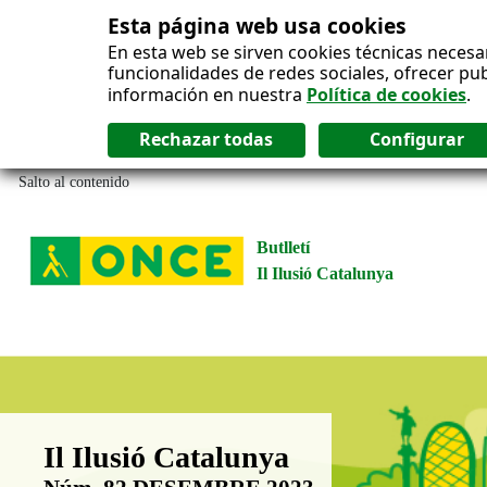
Esta página web usa cookies
En esta web se sirven cookies técnicas necesa
funcionalidades de redes sociales, ofrecer pu
información en nuestra
Política de cookies
.
Salto al contenido
Butlletí
Il Ilusió Catalunya
Boletín Il·lusió Catalunya
Il Ilusió Catalunya