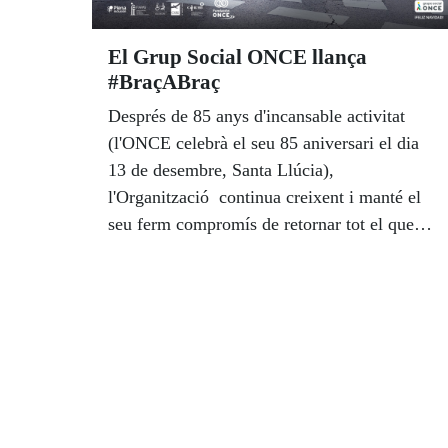
El Grup Social ONCE llança
#BraçABraç
Després de 85 anys d'incansable activitat
(l'ONCE celebrà el seu 85 aniversari el dia
13 de desembre, Santa Llúcia),
l'Organització continua creixent i manté el
seu ferm compromís de retornar tot el que la
societat li aporta en forma d'un model de
suport integral a les persones cegues o amb
qualsevol discapacitat.