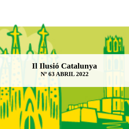
Boletín Il·lusió Catalunya
Il Ilusió Catalunya
Nº 63 ABRIL 2022