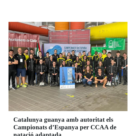
març, coincideixen amb el desè aniversari
d'aquest joc que l'ONCE comercialitza amb 17
països més de l'espai econòmic europeu. Es
manté el preu de dos euros per aposta.
Catalunya guanya amb autoritat els
Campionats d’Espanya per CCAA de
natació adaptada