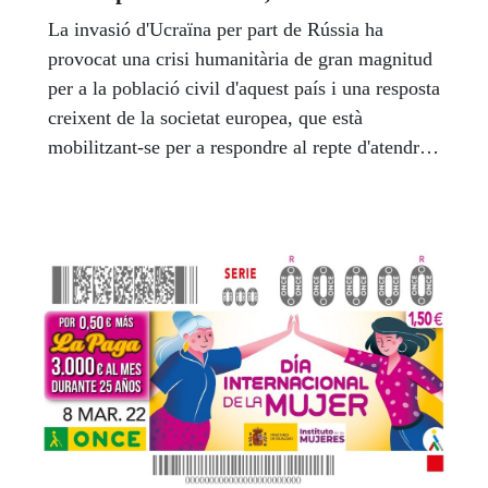
La invasió d'Ucraïna per part de Rússia ha
provocat una crisi humanitària de gran magnitud
per a la població civil d'aquest país i una resposta
creixent de la societat europea, que està
mobilitzant-se per a respondre al repte d'atendre
la difícil situació humanitària que s'ha produït i
que amenaça amb agreujar-se. Amb l'esperit
solidari i de servei demostrat en altres ocasions,
el Grup Social ONCE, conjuntament amb les
seves treballadores i treballadors, vol aportar la
seva capacitat d'ajuda de forma organitzada i
coordinada i, per això, ha implementat diferents
accions de solidaritat amb el poble ucraïnès en
general, i amb les persones cegues i amb baixa
visió, així com amb altres discapacitats, en
particular.