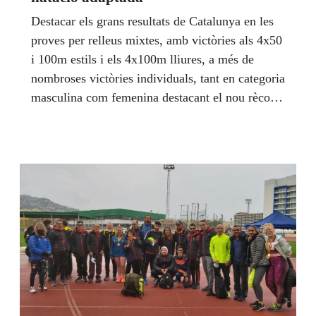
Destacar els grans resultats de Catalunya en les
proves per relleus mixtes, amb victòries als 4x50
i 100m estils i els 4x100m lliures, a més de
nombroses victòries individuals, tant en categoria
masculina com femenina destacant el nou rècord
d’Espanya de Dani Ferrer als 50m lliures
categoria S3. Destaquem els pódiums d’Emma
Feliu, or en el 400 lliure, plata en el 200 estils, i
100 esquena i 100 lliure i de Marian Polo,
bronce en el 50 i 100 lliure.