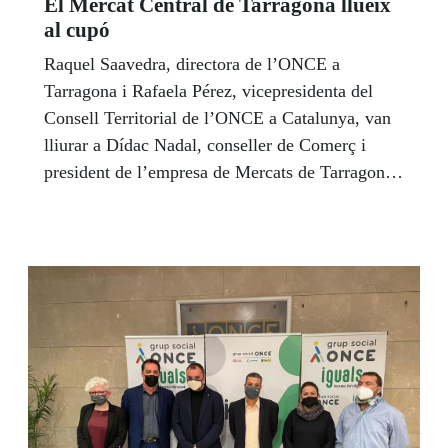
El Mercat Central de Tarragona llueix
al cupó
Raquel Saavedra, directora de l’ONCE a
Tarragona i Rafaela Pérez, vicepresidenta del
Consell Territorial de l’ONCE a Catalunya, van
lliurar a Dídac Nadal, conseller de Comerç i
president de l’empresa de Mercats de Tarragona,
una imatge emmarcada del Cupó que l’ONCE
dedicà al Mercat Central de Tarragona dimarts
15 de març. A l’acte també va assistir Mònica
Garcia, directora del Mercat Central i Francisca
Valverde, venedora de l’ONCE.