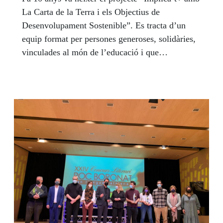
La Carta de la Terra i els Objectius de
Desenvolupament Sostenible”. Es tracta d’un
equip format per persones generoses, solidàries,
vinculades al món de l’educació i que
comparteixen una visió del món on la
conscienciació d’una ètica planetària,
compromesa amb nosaltres mateixos i
respectuosa amb la natura, esdevingui l’eix de
les nostres accions.