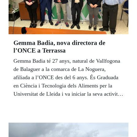
Gemma Badia, nova directora de
l’ONCE a Terrassa
Gemma Badia té 27 anys, natural de Vallfogona
de Balaguer a la comarca de La Noguera,
afiliada a l’ONCE des del 6 anys. És Graduada
en Ciència i Tecnologia dels Aliments per la
Universitat de Lleida i va iniciar la seva activitat
laboral a l’ONCE el 25 de juliol de 2018 com a
agent venedora a la zona de l’Hospital Clínic i al
barri de Gràcia