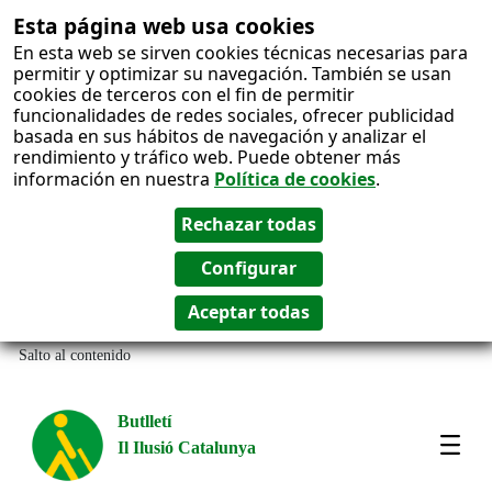
Esta página web usa cookies
En esta web se sirven cookies técnicas necesarias para
permitir y optimizar su navegación. También se usan
cookies de terceros con el fin de permitir
funcionalidades de redes sociales, ofrecer publicidad
basada en sus hábitos de navegación y analizar el
rendimiento y tráfico web. Puede obtener más
información en nuestra
Política de cookies
.
Salto al contenido
Butlletí
Il Ilusió Catalunya
Most