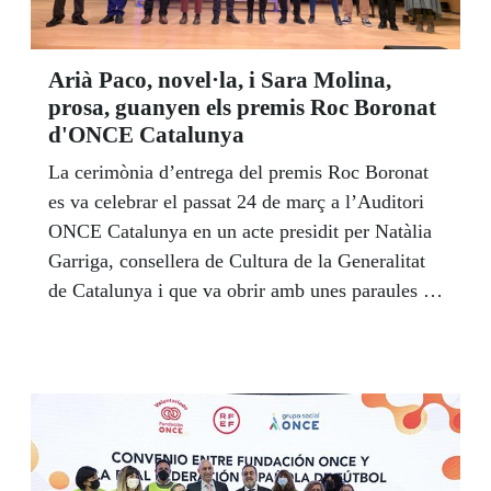
Arià Paco, novel·la, i Sara Molina,
prosa, guanyen els premis Roc Boronat
d'ONCE Catalunya
La cerimònia d’entrega del premis Roc Boronat
es va celebrar el passat 24 de març a l’Auditori
ONCE Catalunya en un acte presidit per Natàlia
Garriga, consellera de Cultura de la Generalitat
de Catalunya i que va obrir amb unes paraules de
salutació Enric Botí, delegat territorial de
l’ONCE Catalunya. A la categoria exclusiva per
a escriptors cecs o amb discapacitat visual greu,
Sara Molina va guanyar en l’apartat de prosa
amb l’obra El dia que les paraules van perdre els
seus filtres. El premi està dotat amb 900 €.