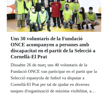
David Bernardo, president del Consell Territorial
de l’ONCE Catalunya, li va lliurar el guardó.
Uns 30 voluntaris de la Fundació
ONCE acompanyen a persones amb
discapacitat en el partit de la Selecció a
Cornellà-El Prat
Dissabte 26 de març uns 40 voluntaris de la
Fundació ONCE van participar en el partit que la
Selecció espanyola de futbol va disputar a
Cornellà-El Prat per tal de ajudar en diverses
tasques d'organització de màxima visibilitat, a
més d'assistir persones amb mobilitat reduïda que
van anar al camp.