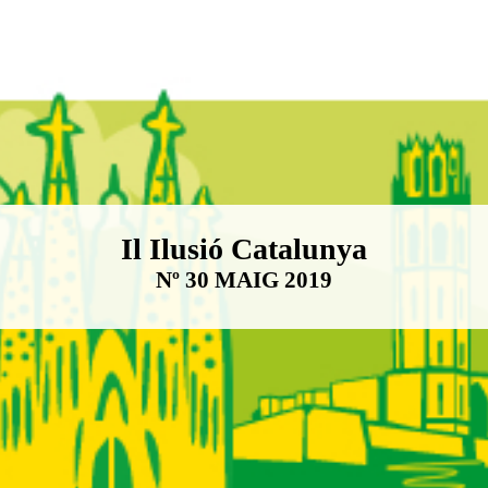
Boletín Il·lusió Catalunya
Il Ilusió Catalunya
Nº 30 MAIG 2019