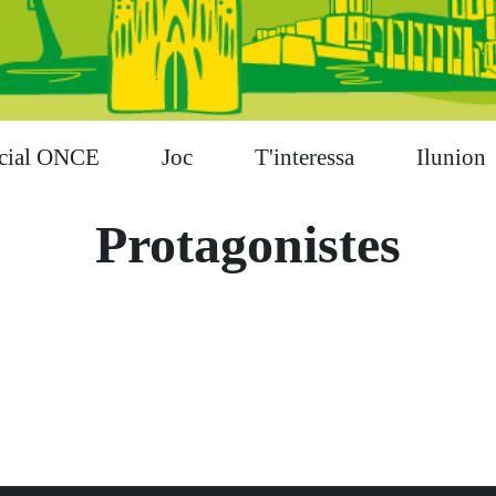
cial ONCE
Joc
T'interessa
Ilunion
Protagonistes