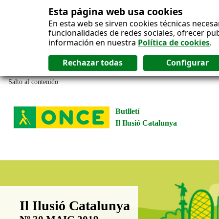
Esta página web usa cookies
En esta web se sirven cookies técnicas necesa
funcionalidades de redes sociales, ofrecer pu
información en nuestra
Política de cookies
.
Salto al contenido
Butlletí
Il Ilusió Catalunya
Boletín Il·lusió Catalunya
Il Ilusió Catalunya