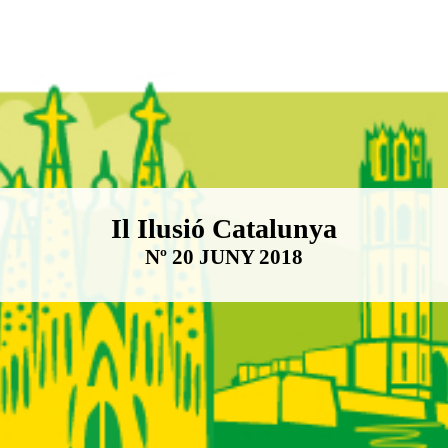
Boletín Il·lusió Catalunya
Il Ilusió Catalunya
Nº 20 JUNY 2018