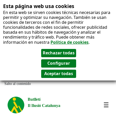
Esta página web usa cookies
En esta web se sirven cookies técnicas necesarias para
permitir y optimizar su navegación. También se usan
cookies de terceros con el fin de permitir
funcionalidades de redes sociales, ofrecer publicidad
basada en sus hábitos de navegación y analizar el
rendimiento y tráfico web. Puede obtener más
información en nuestra
Política de cookies
.
Salto al contenido
Butlletí
Il Ilusió Catalunya
Most