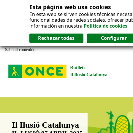
Esta página web usa cookies
En esta web se sirven cookies técnicas necesa
funcionalidades de redes sociales, ofrecer pu
información en nuestra
Política de cookies
.
Salto al contenido
Butlletí
Il Ilusió Catalunya
Boletín Il·lusió Catalunya
Il Ilusió Catalunya