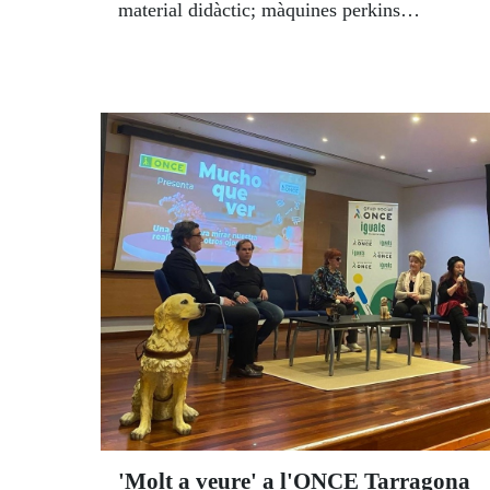
material didàctic; màquines perkins
d’escriptura en braille i alfabets en braille.
també, a Tarragona, Girona, Lleida i
L'Hospitalet de Llobregat.
'Molt a veure' a l'ONCE Tarragona