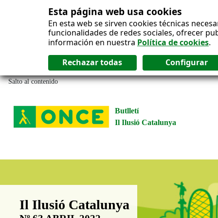
Esta página web usa cookies
En esta web se sirven cookies técnicas necesa
funcionalidades de redes sociales, ofrecer pu
información en nuestra
Política de cookies
.
Salto al contenido
Butlletí
Il Ilusió Catalunya
Boletín Il·lusió Catalunya
Il Ilusió Catalunya