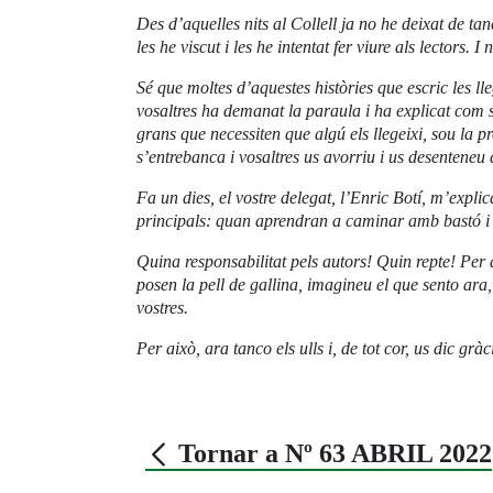
Des d’aquelles nits al Collell ja no he deixat de tanc
les he viscut i les he intentat fer viure als lectors. I
Sé que moltes d’aquestes històries que escric les l
vosaltres ha demanat la paraula i ha explicat com s’
grans que necessiten que algú els llegeixi, sou la p
s’entrebanca i vosaltres us avorriu i us desenteneu d
Fa un dies, el vostre delegat, l’Enric Botí, m’exp
principals: quan aprendran a caminar amb bastó i go
Quina responsabilitat pels autors! Quin repte! Per a
posen la pell de gallina, imagineu el que sento ara
vostres.
Per això, ara tanco els ulls i, de tot cor, us dic grà
Tornar a Nº 63 ABRIL 2022