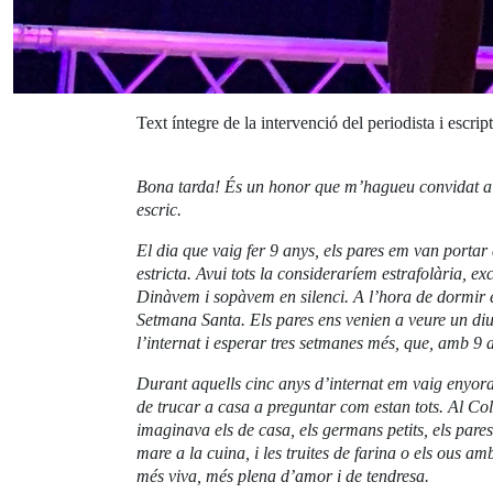
Text íntegre de la intervenció del periodista i esc
Bona tarda! És un honor que m’hagueu convidat a c
escric.
El dia que vaig fer 9 anys, els pares em van portar 
estricta. Avui tots la consideraríem estrafolària, ex
Dinàvem i sopàvem en silenci. A l’hora de dormir
Setmana Santa. Els pares ens venien a veure un diu
l’internat i esperar tres setmanes més, que, amb 9 a
Durant aquells cinc anys d’internat em vaig enyorar
de trucar a casa a preguntar com estan tots. Al Coll
imaginava els de casa, els germans petits, els pares,
mare a la cuina, i les truites de farina o els ous a
més viva, més plena d’amor i de tendresa.