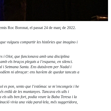
premis Roc Boronat, el passat 24 de març de 2022.
que vulgueu compartir les històries que imagino i
les i Olot, que funcionava amb una disciplina
, amb els braços plegats a l’esquena, en silenci.
al i Setmana Santa. Ens dutxàvem per Nadal i
 podíem ni abraçar: ens havíem de quedar tancats a
sol es pon, sento que l’estómac se m’encongeix i he
més enllà de les muntanyes. Tancava els ulls i
 els ulls ben fort, podia veure la Baba Teresa i la
ginació vivia una vida paral·lela, més suggeridora,