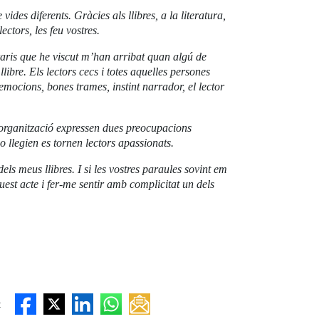
ides diferents. Gràcies als llibres, a la literatura,
lectors, les feu vostres.
eraris que he viscut m’han arribat quan algú de
libre. Els lectors cecs i totes aquelles persones
 emocions, bones trames, instint narrador, el lector
a organització expressen dues preocupacions
 llegien es tornen lectors apassionats.
ls meus llibres. I si les vostres paraules sovint em
est acte i fer-me sentir amb complicitat un dels
: