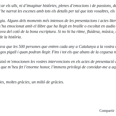
ar els ulls, ni d’imaginar històries, plenes d’emocions i de passions, de v
 n’he narrat les escenes amb tots els detalls per tal que tots vosaltres, els 
legiu. Alguns dels moments més intensos de les presentacions i actes lit
ha emocionat amb el llibre que ha llegit en braille o escoltat en audio l
rova del cotó de la bona escriptura. Si no hi ha ritme, fluïdesa, música,
e la història.
licava que les 500 persones que entren cada any a Catalunya a la vostr
s pigall i quan podran llegir. Fins i tot els que abans de la ceguesa no
ixò m’emocionen les vostres intervencions en els actes de presentació de
, que m’heu fet l’enorme honor, l’immens privilegi de convidar-me a aqu
cies, moltes gràcies, un milió de gràcies.
Compartir 