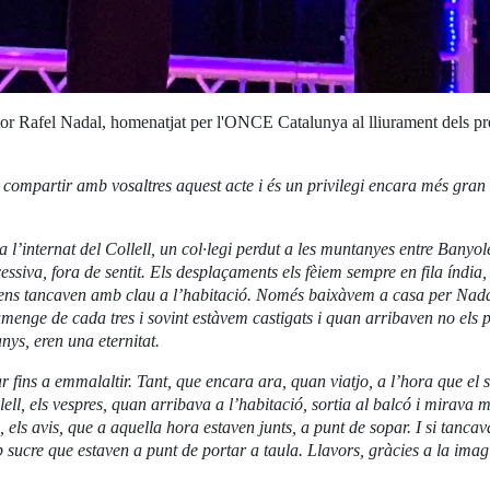
riptor Rafel Nadal, homenatjat per l'ONCE Catalunya al lliurament dels 
ompartir amb vosaltres aquest acte i és un privilegi encara més gran 
a l’internat del Collell, un col·legi perdut a les muntanyes entre Banyo
cessiva, fora de sentit. Els desplaçaments els fèiem sempre en fila índia
 ens tancaven amb clau a l’habitació. Només baixàvem a casa per Nad
menge de cada tres i sovint estàvem castigats i quan arribaven no els
nys, eren una eternitat.
 fins a emmalaltir. Tant, que encara ara, quan viatjo, a l’hora que el 
ell, els vespres, quan arribava a l’habitació, sortia al balcó i mirava 
 els avis, que a aquella hora estaven junts, a punt de sopar. I si tancava
mb sucre que estaven a punt de portar a taula. Llavors, gràcies a la ima