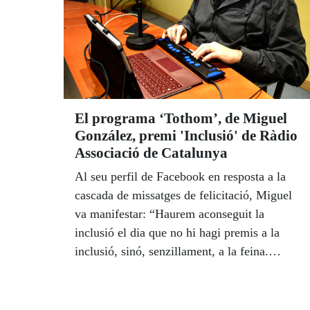
El programa ‘Tothom’, de Miguel
González, premi 'Inclusió' de Ràdio
Associació de Catalunya
Al seu perfil de Facebook en resposta a la
cascada de missatges de felicitació, Miguel
va manifestar: “Haurem aconseguit la
inclusió el dia que no hi hagi premis a la
inclusió, sinó, senzillament, a la feina.
Mentre això arriba, si ajudem o donem
servei a algú, n'hi ha prou”. “Jo no sóc
exemple de res, només faig la meva feina i