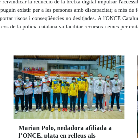
ivindicar la reducció de la bretxa digital impulsar l'accessib
 puguin existir per a les persones amb discapacitat; a més de 
portar riscos i conseqüències no desitjades. A l'ONCE Catalun
s de la policia catalana va facilitar recursos i eines per evita
sultar molt útils.
Marian Polo, nedadora afiliada a
l’ONCE, plata en relleus als