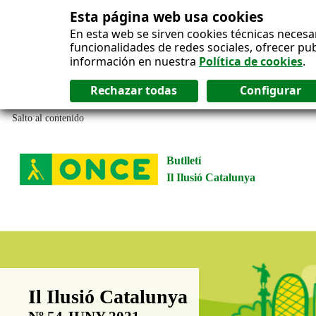
Esta página web usa cookies
En esta web se sirven cookies técnicas necesa
funcionalidades de redes sociales, ofrecer pu
información en nuestra
Política de cookies
.
Salto al contenido
Butlletí
Il Ilusió Catalunya
Boletín Il·lusió Catalunya
Il Ilusió Catalunya