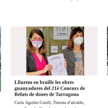
estatal. El van coordinar tres monitors
habituals en les activitats, una monitora
gallega i dos monitors irlandesos.
Lliurem en braille les obres
guanyadores del 21è Concurs de
Relats de dones de Tarragona
Carla Aguilar-Cunill, Tinenta d’alcalde,