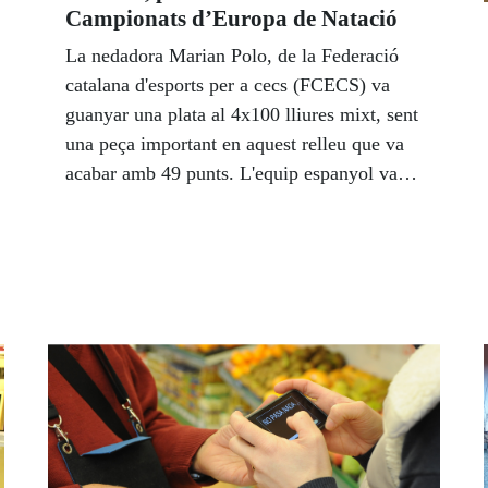
Campionats d’Europa de Natació
La nedadora Marian Polo, de la Federació
catalana d'esports per a cecs (FCECS) va
guanyar una plata al 4x100 lliures mixt, sent
una peça important en aquest relleu que va
acabar amb 49 punts. L'equip espanyol va
treure molt bona nota en aquest Europeu
amb 48 medalles, 11 ors, 17 plates i 20
bronzes.