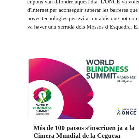
cupons van difondre aquest dia. L'ONCE va voler re
d'Internet per aconseguir superar les barreres que
noves tecnologies per evitar un abús que pot com
va haver una xerrada dels Mossos d’Esquadra. El co
també diferents consells de seguretat que poden re
Més de 100 països s’inscriuen ja a la
Cimera Mundial de la Ceguesa