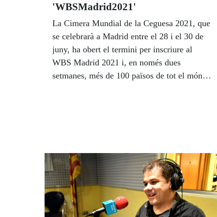
'WBSMadrid2021'
La Cimera Mundial de la Ceguesa 2021, que
se celebrarà a Madrid entre el 28 i el 30 de
juny, ha obert el termini per inscriure al
WBS Madrid 2021 i, en només dues
setmanes, més de 100 països de tot el món i
més de 1.000 persones cegues s'han apuntat
a la cita que marcarà el seu futur en els
propers anys.