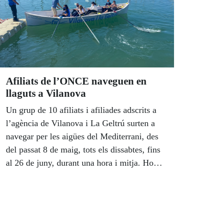
Afiliats de l’ONCE naveguen en
llaguts a Vilanova
Un grup de 10 afiliats i afiliades adscrits a
l’agència de Vilanova i La Geltrú surten a
navegar per les aigües del Mediterrani, des
del passat 8 de maig, tots els dissabtes, fins
al 26 de juny, durant una hora i mitja. Ho
fan en unes embarcacions tradicionals al
litoral català: els llaguts.