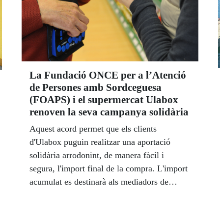
La Fundació ONCE per a l’Atenció
de Persones amb Sordceguesa
(FOAPS) i el supermercat Ulabox
renoven la seva campanya solidària
Aquest acord permet que els clients
d'Ulabox puguin realitzar una aportació
solidària arrodonint, de manera fàcil i
segura, l'import final de la compra. L'import
acumulat es destinarà als mediadors de
FOAPS, professionals que treballen per
trencar la barrera comunicativa que aïllen a