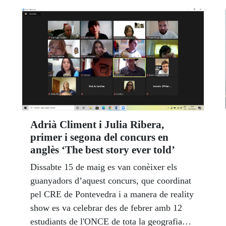
les persones amb sordceguesa per connectar-
los amb el món, amb les persones que els
envolten i oferir-los, així, més autonomia
gràcies a programes educatius, de
comunicació, d'habilitats per a la vida diària,
rehabilitació, braille, etc.
Adrià Climent i Julia Ribera,
primer i segona del concurs en
anglès ‘The best story ever told’
Dissabte 15 de maig es van conèixer els
guanyadors d’aquest concurs, que coordinat
pel CRE de Pontevedra i a manera de reality
show es va celebrar des de febrer amb 12
estudiants de l'ONCE de tota la geografia