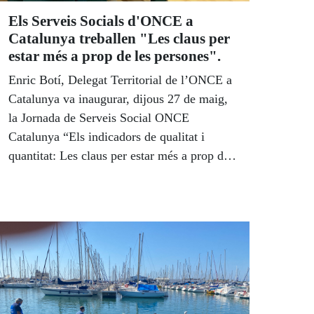
Els Serveis Socials d'ONCE a
Catalunya treballen "Les claus per
estar més a prop de les persones".
Enric Botí, Delegat Territorial de l’ONCE a
Catalunya va inaugurar, dijous 27 de maig,
la Jornada de Serveis Social ONCE
Catalunya “Els indicadors de qualitat i
quantitat: Les claus per estar més a prop de
les persones”. La jornada de treballa, que es
va celebrar a la Sala de Conferències de la
sisena planta de la D.T. ONCE Catalunya,
va tenir un caliu molt especial, ja que era la
primera vegada, des de febrer de 2020, que
es reunia l’equip directiu de l’ONCE a
Catalunya.