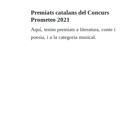
intento fer-ho el millor possible”, es
Premiats catalans del Concurs
reafirma González.
Prometeo 2021
Aquí, tenim premiats a literatura, conte i
poesia, i a la categoria musical.