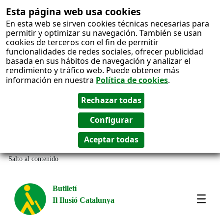
Esta página web usa cookies
En esta web se sirven cookies técnicas necesarias para
permitir y optimizar su navegación. También se usan
cookies de terceros con el fin de permitir
funcionalidades de redes sociales, ofrecer publicidad
basada en sus hábitos de navegación y analizar el
rendimiento y tráfico web. Puede obtener más
información en nuestra
Política de cookies
.
Salto al contenido
Butlletí
Il Ilusió Catalunya
Most