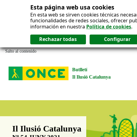
Esta página web usa cookies
En esta web se sirven cookies técnicas necesa
funcionalidades de redes sociales, ofrecer pu
información en nuestra
Política de cookies
.
Salto al contenido
Butlletí
Il Ilusió Catalunya
Boletín Il·lusió Catalunya
Il Ilusió Catalunya