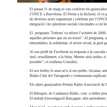
El passat 11 de maig es van conèixer els guanyador
l’ONCE a Barcelona. El Premi a la Inclusió, el va 
de diversos actes organitzats i celebrats per l’ONC
integració i les qüestions socials vinculades a col·l
El programa 'Tothom' va néixer l’octubre de 2009. 
aquelles persones que no en tenen”. Al programa, amb
minoritàries, la solidaritat, el sector social, la gent 
Al seu perfil de Facebook en resposta a la cascada d
sinó, senzillament, a la feina. Mentre això arriba, 
possible”, es reafirma González.
El seu hobby és anar-se'n al seu poble, Alcanar, amb 
Ràdio Club del Tarragonès i s'entusiasma explicant
Els altres guanyadors Premis Ràdio Associació de 
El Búnquer, de Catalunya Ràdio, com a millor pro
El treball d'investigació Barçagate, dels periodiste