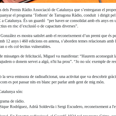
s dels Premis Ràdio Associació de Catalunya que s’entregaran el proper 
guanyar el programa ‘Tothom’ de Tarragona Ràdio, conduit i dirigit pel
E a Catalunya. És un guardó “per haver-se consolidat amb els anys en un 
ectius en risc d’exclusió o de capacitats diverses”.
González es mostra satisfet amb el reconeixement d’un premi que és per
 12 anys i 460 edicions en antena, s’aborden temes relacionats amb les d
gran o els col·lectius vulnerables.
e missatges de felicitació, Miguel va manifestar: “Haurem aconseguit la 
si ajudem o donem servei a algú, n'hi ha prou”. “Jo no sóc exemple de res
la seva emissora de radioaficionat, una activitat que va descobrir gràcie
 com es pot passar nits en blanc per parlar amb gent de mig món.
Catalunya són:
grama de ràdio.
s Sique Rodríguez, Adrià Soldevila i Sergi Escudero, reconeixement a l'e