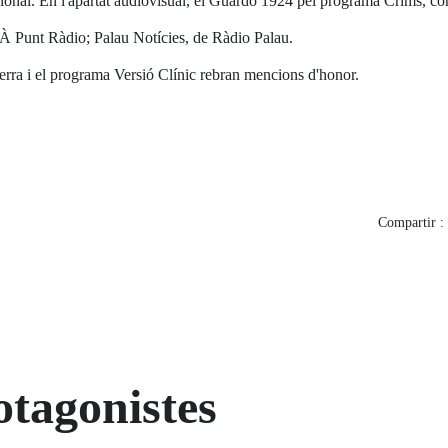
ional. En l'apartat audiovisual, el Guardó 1924 pel programa Crims, con
d'À Punt Ràdio; Palau Notícies, de Ràdio Palau.
rra i el programa Versió Clínic rebran mencions d'honor.
Compartir :
otagonistes