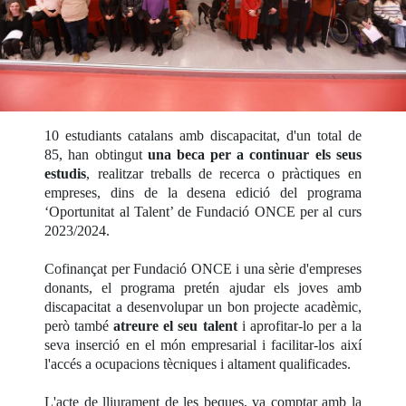
10 estudiants catalans amb discapacitat, d'un total de
85, han obtingut
una beca per a continuar els seus
estudis
, realitzar treballs de recerca o pràctiques en
empreses, dins de la desena edició del programa
‘Oportunitat al Talent’ de Fundació ONCE per al curs
2023/2024.
Cofinançat per Fundació ONCE i una sèrie d'empreses
donants, el programa pretén ajudar els joves amb
discapacitat a desenvolupar un bon projecte acadèmic,
però també
atreure el seu talent
i aprofitar-lo per a la
seva inserció en el món empresarial i facilitar-los així
l'accés a ocupacions tècniques i altament qualificades.
L'acte de lliurament de les beques, va comptar amb la