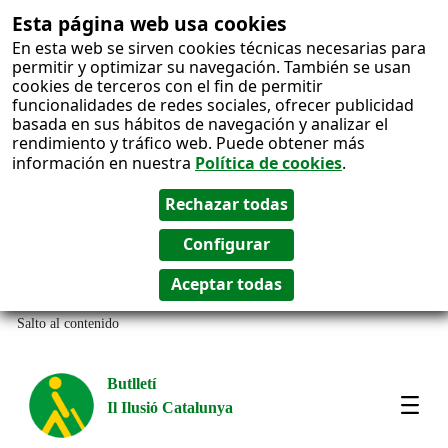
Esta página web usa cookies
En esta web se sirven cookies técnicas necesarias para
permitir y optimizar su navegación. También se usan
cookies de terceros con el fin de permitir
funcionalidades de redes sociales, ofrecer publicidad
basada en sus hábitos de navegación y analizar el
rendimiento y tráfico web. Puede obtener más
información en nuestra
Política de cookies
.
Salto al contenido
Butlletí
Il Ilusió Catalunya
Most