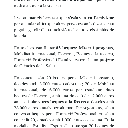
molt a aportar a la societat.
I va animar els becats a que
s'esforcin en l'activisme
per a ajudar al fet que altres persones amb discapacitat
puguin gaudir d'una inclusió real en tots els àmbits de
la vida.
En total es van lliurar
85 beques:
Màster i postgraus,
Mobilitat internacional, Doctorat, Beques a la recerca,
Formació Professional i Estudis i esport. I a un projecte
de Ciències de la Salut.
En concret, són 20 beques per a Màster i postgrau,
dotades amb 3.000 euros cadascuna; 20 de Mobilitat
internacional, de 6.000 euros per estudiant; dues
beques de Doctorat, amb una dotació de 12.000 euros
anuals, i altres
tres beques a la Recerca
dotades amb
28.000 euros anuals per alumne. Per segon any, s'han
convocat beques per a Formació Professional, on s'han
concedit 20, dotades amb 1.000 euros cadascuna. En la
modalitat Estudis i Esport s'han atorgat 20 beques de