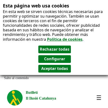
Esta página web usa cookies
En esta web se sirven cookies técnicas necesarias para
permitir y optimizar su navegación. También se usan
cookies de terceros con el fin de permitir
funcionalidades de redes sociales, ofrecer publicidad
basada en sus hábitos de navegación y analizar el
rendimiento y tráfico web. Puede obtener más
información en nuestra
Política de cookies
.
Salto al contenido
Butlletí
Il Ilusió Catalunya
Most