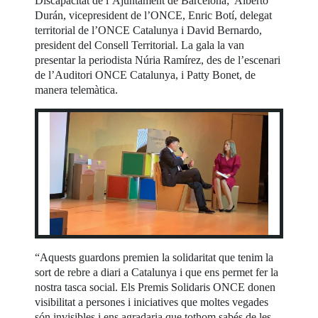
Discapacitat de l’Ajuntament de Barcelona; Alberto
Durán, vicepresident de l’ONCE, Enric Botí, delegat
territorial de l’ONCE Catalunya i David Bernardo,
president del Consell Territorial. La gala la van
presentar la periodista Núria Ramírez, des de l’escenari
de l’Auditori ONCE Catalunya, i Patty Bonet, de
manera telemàtica.
“Aquests guardons premien la solidaritat que tenim la
sort de rebre a diari a Catalunya i que ens permet fer la
nostra tasca social. Els Premis Solidaris ONCE donen
visibilitat a persones i iniciatives que moltes vegades
són invisibles i ens agradaria que tothom sabés de les