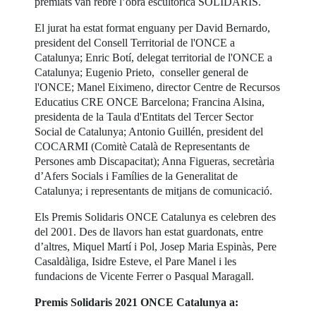
premiats van rebre l’obra escultòrica SOLIDARIS.
El jurat ha estat format enguany per David Bernardo,
president del Consell Territorial de l'ONCE a
Catalunya; Enric Botí, delegat territorial de l'ONCE a
Catalunya; Eugenio Prieto, conseller general de
l'ONCE; Manel Eiximeno, director Centre de Recursos
Educatius CRE ONCE Barcelona; Francina Alsina,
presidenta de la Taula d'Entitats del Tercer Sector
Social de Catalunya; Antonio Guillén, president del
COCARMI (Comitè Català de Representants de
Persones amb Discapacitat); Anna Figueras, secretària
d’Afers Socials i Famílies de la Generalitat de
Catalunya; i representants de mitjans de comunicació.
Els Premis Solidaris ONCE Catalunya es celebren des
del 2001. Des de llavors han estat guardonats, entre
d’altres, Miquel Martí i Pol, Josep Maria Espinàs, Pere
Casaldàliga, Isidre Esteve, el Pare Manel i les
fundacions de Vicente Ferrer o Pasqual Maragall.
Premis Solidaris 2021 ONCE Catalunya a: