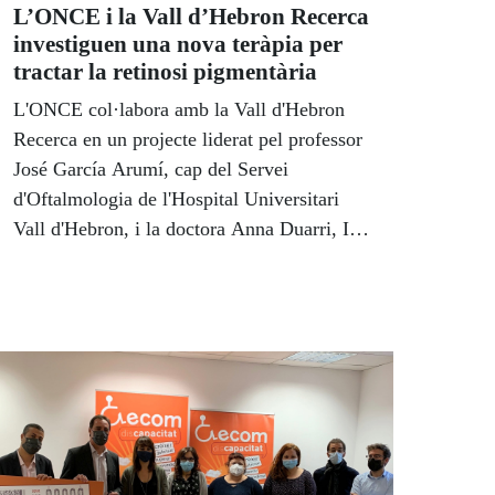
del Consell Territorial de l’ONCE
L’ONCE i la Vall d’Hebron Recerca
Catalunya, David Bernardo.
investiguen una nova teràpia per
tractar la retinosi pigmentària
L'ONCE col·labora amb la Vall d'Hebron
Recerca en un projecte liderat pel professor
José García Arumí, cap del Servei
d'Oftalmologia de l'Hospital Universitari
Vall d'Hebron, i la doctora Anna Duarri, IP
del grup de recerca en Oftalmologia, que té
com a objectiu desenvolupar una nova
teràpia gènica per tractar la retinosi
pigmentària causada pel gen EYS.