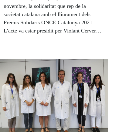
novembre, la solidaritat que rep de la
societat catalana amb el lliurament dels
Premis Solidaris ONCE Catalunya 2021.
L’acte va estar presidit per Violant Cervera,
consellera de Drets Socials de la Generalitat.
“Aquests guardons premien la solidaritat que
tenim la sort de rebre a diari a Catalunya i
que ens permet fer la nostra tasca social. Els
Premis Solidaris ONCE donen visibilitat a
persones i iniciatives que moltes vegades
són invisibles. Són persones, entitats i
programes que fan una feina diària, callada i
tenaç i demostren que amb esforç i
constància hi ha realitats que es poden
canviar”, assegura el president dels Premis
Solidaris ONCE Catalunya i també president