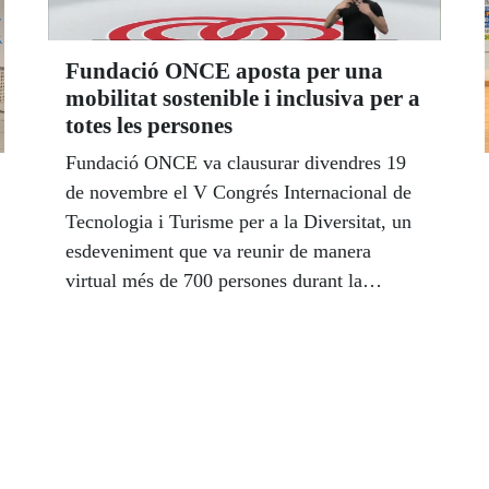
Fundació ONCE aposta per una
mobilitat sostenible i inclusiva per a
totes les persones
Fundació ONCE va clausurar divendres 19
de novembre el V Congrés Internacional de
Tecnologia i Turisme per a la Diversitat, un
esdeveniment que va reunir de manera
virtual més de 700 persones durant la
setmana i que en la seva última jornada va
apostar perquè els agents implicats treballin
junts per la consecució una mobilitat
sostenible i inclusiva per a tots els ciutadans.