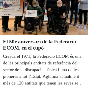
El 50è aniversari de la Federació
ECOM, en el cupó
Creada el 1971, la Federació ECOM és una
de les principals entitats de referència del
sector de la discapacitat física i una de les
pioneres a tot l’Estat. Aglutina actualment
més de 120 entitats que tenen les seves seus
principals repartides per nou comunitats
autònomes, majoritàriament a Catalunya. 5,5
milions de cupons, amb la llegenda ‘50 anys
juntes pels drets de les persones amb