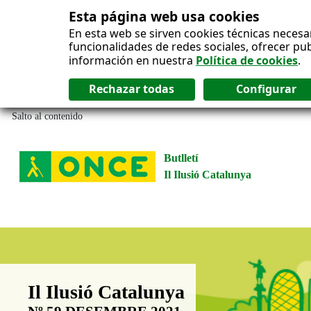
Esta página web usa cookies
En esta web se sirven cookies técnicas necesa
funcionalidades de redes sociales, ofrecer pu
información en nuestra
Política de cookies
.
Salto al contenido
Butlletí
Il Ilusió Catalunya
Boletín Il·lusió Catalunya
Il Ilusió Catalunya