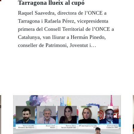
Tarragona llueix al cupó
Raquel Saavedra, directora de l’ONCE a
Tarragona i Rafaela Pérez, vicepresidenta
primera del Consell Territorial de l’ONCE a
Catalunya, van lliurar a Hermán Pinedo,
conseller de Patrimoni, Joventut i
Cooperació de l’Ajuntament de Tarragona i
a Elvira Vidal, tinenta d’alcalde i consellera
de Contractació, Capacitats Diverses i
Benestar Animal, una imatge emmarcada del
Cupó que l’ONCE dedicà dimarts 30 de
novembre al Passeig Arqueològic de
Tarragona.