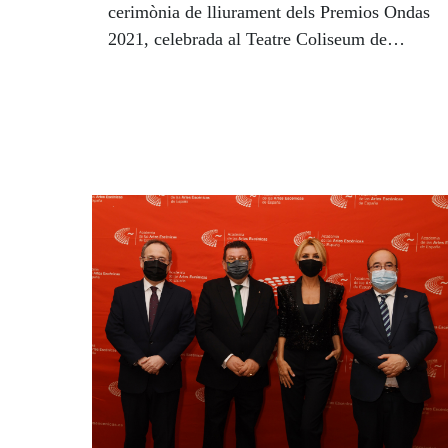
cerimònia de lliurament dels Premios Ondas
2021, celebrada al Teatre Coliseum de
Barcelona. “Des del Grup Social ONCE
volem dedicar aquest reconeixement a les
persones molt boniques d'aquest país que
treballen cada dia perquè la societat sigui
una mica més justa i més igualitària. Aquest
aplaudiment per a ells i per a elles”. va dir
Botí.