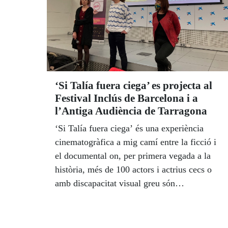
‘Si Talía fuera ciega’ es projecta al
Festival Inclús de Barcelona i a
l’Antiga Audiència de Tarragona
‘Si Talía fuera ciega’ és una experiència
cinematogràfica a mig camí entre la ficció i
el documental on, per primera vegada a la
història, més de 100 actors i actrius cecs o
amb discapacitat visual greu són
protagonistes d'11 històries adaptades al
cinema, a través de dos personatges ficticis.
Pretén ser una pel·lícula que faci reflexionar