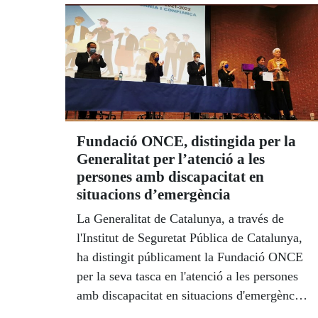
sobre la inclusió de persones amb
discapacitat a la societat i com es veuen
representades al cinema. Participa el grup
teatral ‘Amanida Teatre’ de Tarragona.
Fundació ONCE, distingida per la
Generalitat per l’atenció a les
persones amb discapacitat en
situacions d’emergència
La Generalitat de Catalunya, a través de
l'Institut de Seguretat Pública de Catalunya,
ha distingit públicament la Fundació ONCE
per la seva tasca en l'atenció a les persones
amb discapacitat en situacions d'emergència.
L’entrega de la distinció va tenir lloc el