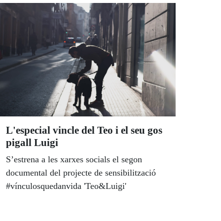
discapacitat’, van difondre aquest aniversari
per tot l’Estat.
L'especial vincle del Teo i el seu gos
pigall Luigi
S’estrena a les xarxes socials el segon
documental del projecte de sensibilització
#vínculosquedanvida 'Teo&Luigi'