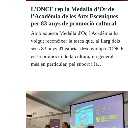
L’ONCE rep la Medalla d’Or de
l’Acadèmia de les Arts Escèniques
per 83 anys de promoció cultural
Amb aquesta Medalla d'Or, l'Acadèmia ha
volgut reconèixer la tasca que, al llarg dels
seus 83 anys d'història, desenvolupa l'ONCE
en la promoció de la cultura, en general, i
més en particular, pel suport i la
col·laboració per fomentar i visibilitzar la
inclusió de les persones cegues i amb baixa
visió a l'àmbit del teatre.