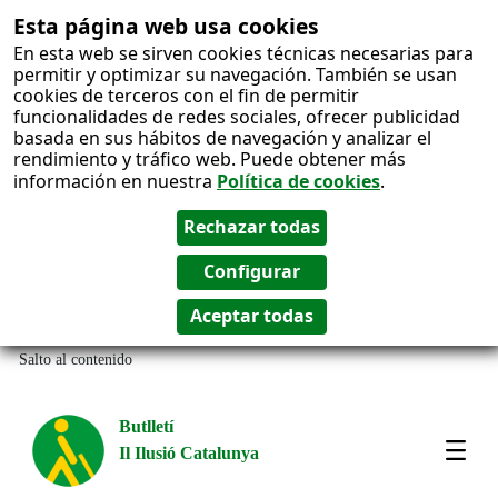
Esta página web usa cookies
En esta web se sirven cookies técnicas necesarias para
permitir y optimizar su navegación. También se usan
cookies de terceros con el fin de permitir
funcionalidades de redes sociales, ofrecer publicidad
basada en sus hábitos de navegación y analizar el
rendimiento y tráfico web. Puede obtener más
información en nuestra
Política de cookies
.
Salto al contenido
Butlletí
Il Ilusió Catalunya
Most