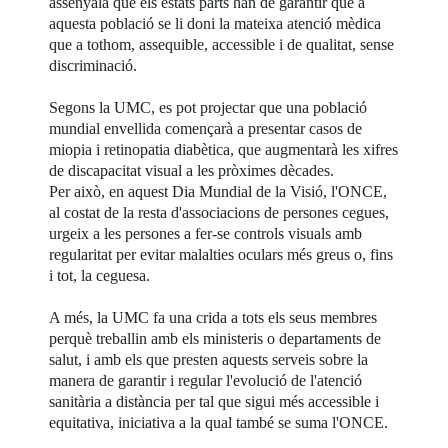
assenyala que els estats parts han de garantir que a
aquesta població se li doni la mateixa atenció mèdica
que a tothom, assequible, accessible i de qualitat, sense
discriminació.
Segons la UMC, es pot projectar que una població
mundial envellida començarà a presentar casos de
miopia i retinopatia diabètica, que augmentarà les xifres
de discapacitat visual a les pròximes dècades.
Per això, en aquest Dia Mundial de la Visió, l'ONCE,
al costat de la resta d'associacions de persones cegues,
urgeix a les persones a fer-se controls visuals amb
regularitat per evitar malalties oculars més greus o, fins
i tot, la ceguesa.
A més, la UMC fa una crida a tots els seus membres
perquè treballin amb els ministeris o departaments de
salut, i amb els que presten aquests serveis sobre la
manera de garantir i regular l'evolució de l'atenció
sanitària a distància per tal que sigui més accessible i
equitativa, iniciativa a la qual també se suma l'ONCE.