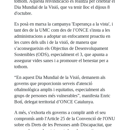
tothom. Aquesta reivindicació es realitzà per celebrar el
Dia Mundial de la Visió, que va tenir lloc el dijous 8
d'octubre.
Es posà en marxa la campanya 'Esperança a la vista', i
tant des de la UMC com des de l’ONCE s'insta a les
administracions a adoptar un enfocament proactiu en
les cures dels ulls i de la visió, de manera que
s’aconsegueixin els Objectius de Desenvolupament
Sostenibles (ODS), especialment el 3, que apunta a
assegurar vides sanes i a promoure el benestar per a
tothom.
“En aquest Dia Mundial de la Visió, demanem als
governs que proporcionin serveis d'atenció
oftalmològica amplis i equitatius, especialment als
grups de persones més vulnerables”, manifesta Enric
Botí, delegat territorial d’ONCE Catalunya.
A més, s’exhorta els governs a complir amb el seu
compromís amb l'Article 25 de la Convenció de l'ONU
sobre els Drets de les Persones amb Discapacitat, que