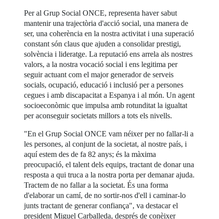
Per al Grup Social ONCE, representa haver sabut
mantenir una trajectòria d'acció social, una manera de
ser, una coherència en la nostra activitat i una superació
constant són claus que ajuden a consolidar prestigi,
solvència i lideratge. La reputació ens arrela als nostres
valors, a la nostra vocació social i ens legitima per
seguir actuant com el major generador de serveis
socials, ocupació, educació i inclusió per a persones
cegues i amb discapacitat a Espanya i al món. Un agent
socioeconòmic que impulsa amb rotunditat la igualtat
per aconseguir societats millors a tots els nivells.
"En el Grup Social ONCE vam néixer per no fallar-li a
les persones, al conjunt de la societat, al nostre país, i
aquí estem des de fa 82 anys; és la màxima
preocupació, el talent dels equips, tractant de donar una
resposta a qui truca a la nostra porta per demanar ajuda.
Tractem de no fallar a la societat. És una forma
d'elaborar un camí, de no sortir-nos d'ell i caminar-lo
junts tractant de generar confiança", va destacar el
president Miguel Carballeda, després de conèixer