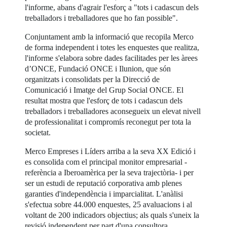
l'informe, abans d'agrair l'esforç a "tots i cadascun dels
treballadors i treballadores que ho fan possible".
Conjuntament amb la informació que recopila Merco
de forma independent i totes les enquestes que realitza,
l'informe s'elabora sobre dades facilitades per les àrees
d’ONCE, Fundació ONCE i Ilunion, que són
organitzats i consolidats per la Direcció de
Comunicació i Imatge del Grup Social ONCE. El
resultat mostra que l'esforç de tots i cadascun dels
treballadors i treballadores aconsegueix un elevat nivell
de professionalitat i compromís reconegut per tota la
societat.
Merco Empreses i Líders arriba a la seva XX Edició i
es consolida com el principal monitor empresarial -
referència a Iberoamèrica per la seva trajectòria- i per
ser un estudi de reputació corporativa amb plenes
garanties d'independència i imparcialitat. L'anàlisi
s'efectua sobre 44.000 enquestes, 25 avaluacions i al
voltant de 200 indicadors objectius; als quals s'uneix la
revisió independent per part d'una consultora