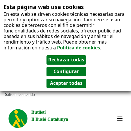
Esta página web usa cookies
En esta web se sirven cookies técnicas necesarias para
permitir y optimizar su navegación. También se usan
cookies de terceros con el fin de permitir
funcionalidades de redes sociales, ofrecer publicidad
basada en sus hábitos de navegación y analizar el
rendimiento y tráfico web. Puede obtener más
información en nuestra
Política de cookies
.
Salto al contenido
Butlletí
Il Ilusió Catalunya
Most