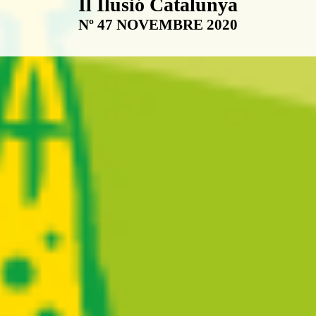
Boletín Il·lusió Catalunya
Il Ilusió Catalunya
Nº 47 NOVEMBRE 2020