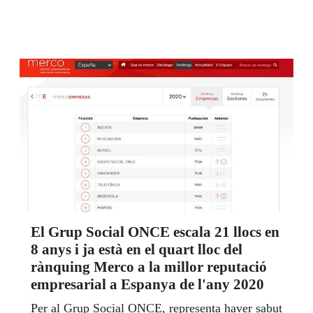
d’octubre, el primer gran premi que dona amb
aquest nou joc. Ana María Castro, agent
venedora dels jocs responsables de
l'Organització, és qui va portar la sort a Gavà.
El Grup Social ONCE escala 21 llocs en
8 anys i ja està en el quart lloc del
rànquing Merco a la millor reputació
empresarial a Espanya de l'any 2020
Per al Grup Social ONCE, representa haver sabut