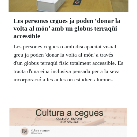
Les persones cegues ja poden ‘donar la
volta al món’ amb un globus terraqüi
accessible
Les persones cegues o amb discapacitat visual
greu ja poden 'donar la volta al món' a través
d'un globus terraqüi físic totalment accessible. Es
tracta d'una eina inclusiva pensada per a la seva
incorporació a les aules on estudien alumnes
cecs, però igual d'útil per a totes aquelles
persones amb discapacitat visual que vulguin
conèixer en profunditat tots els detalls de la
geografia mundial.