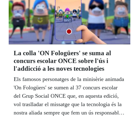
La colla 'ON Fologüers' se suma al
concurs escolar ONCE sobre l'ús i
l'addicció a les noves tecnologies
Els famosos personatges de la minisèrie animada
'On Fologüers' se sumen al 37 concurs escolar
del Grup Social ONCE que, en aquesta edició,
vol traslladar el missatge que la tecnologia és la
nostra aliada sempre que fem un ús responsable
de la mateixa i no un abús que pot comportar
riscos i conseqüències no desitjades.