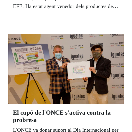
EFE. Ha estat agent venedor dels productes de
joc de l’Organització a Barcelona: al barri
d’Horta, Vall d’Hebron i a la Plaça de Lesseps.
Des de gener de 2020 i fins al seu nomenament,
el 31 d’agost com a director de l’ONCE a
Figueres, ha estat subdirector de l’agència de
l’ONCE a Granollers. Rebeca García, nascuda a
Barcelona fa 41 anys, és afiliada a l’ONCE, cega
total de naixement. Ha estudiat sempre en
escoles integrades, amb l’ajuda de la ONCE. És
llicenciada en Dret per la Pompeu Fabra i màster
de Dret d’Empresa per la Universitat de
Barcelona (UB). Va ser directora de l’ONCE a
Igualada (2005-2007). Posteriorment i durant 13
El cupó de l'ONCE s'activa contra la
anys ha ocupat diversos càrrecs de
probresa
responsabilitat a la Delegació Territorial de
L'ONCE va donar suport al Dia Internacional per