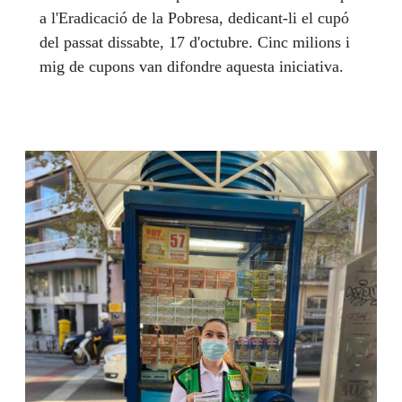
l’ONCE Catalunya: cap de Recursos Humans,
a l'Eradicació de la Pobresa, dedicant-li el cupó
directora tècnica del Servei Bibliogràfic i cap del
del passat dissabte, 17 d'octubre. Cinc milions i
Departament de Coordinació i Talent, fins el seu
mig de cupons van difondre aquesta iniciativa.
nomenament com a directora de l’agència de
Granollers, el passat 16 de setembre.