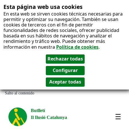
Esta página web usa cookies
En esta web se sirven cookies técnicas necesarias para
permitir y optimizar su navegación. También se usan
cookies de terceros con el fin de permitir
funcionalidades de redes sociales, ofrecer publicidad
basada en sus hábitos de navegación y analizar el
rendimiento y tráfico web. Puede obtener más
información en nuestra
Política de cookies
.
Salto al contenido
Butlletí
Il Ilusió Catalunya
Most