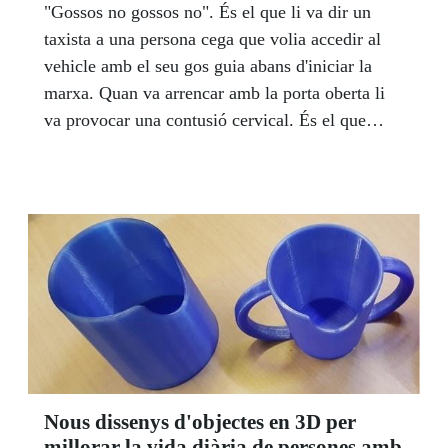
"Gossos no gossos no". És el que li va dir un
taxista a una persona cega que volia accedir al
vehicle amb el seu gos guia abans d'iniciar la
marxa. Quan va arrencar amb la porta oberta li
va provocar una contusió cervical. És el que
considera el Jutjat Penal número 20 de Barcelona
que ha condemnat a un taxista a sis mesos
d'inhabilitació per exercir la seva professió per
un delicte contra els drets fonamentals. La
víctima és Ramón Ozalla, afiliat a l’ONCE i
venedor de cupons a l’Avinguda Meridiana de
Barcelona, al costat de l’Hipercor. “No era la
primera vegada que un taxista es negava a
agafar-me. Però en aquesta ocasió concreta vam
tenir la sort de que un noi que passava en bici li
va fer una foto i amb la prova sí que van poder
Nous dissenys d'objectes en 3D per
presentar una denúncia”, comenta Ramón Ozalla.
millorar la vida diària de persones amb