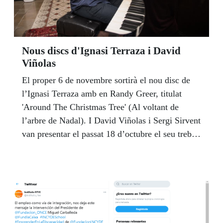
Nous discs d'Ignasi Terraza i David
Viñolas
El proper 6 de novembre sortirà el nou disc de
l’Ignasi Terraza amb en Randy Greer, titulat
'Around The Christmas Tree' (Al voltant de
l’arbre de Nadal). I David Viñolas i Sergi Sirvent
van presentar el passat 18 d’octubre el seu treball
Recreacions tímbriques: de Mompou a Bartók.
Tant l’Ignasi com el David són afiliats de
l’ONCE a Catalunya.