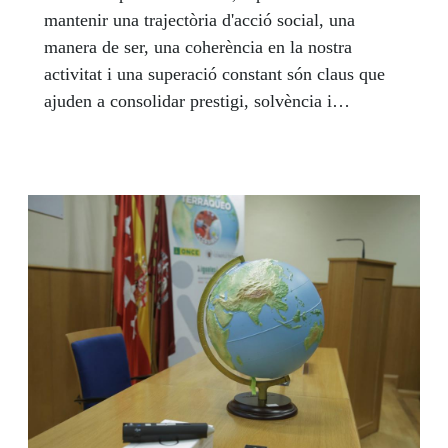
mantenir una trajectòria d'acció social, una
manera de ser, una coherència en la nostra
activitat i una superació constant són claus que
ajuden a consolidar prestigi, solvència i
lideratge. La reputació ens arrela als nostres
valors, a la nostra vocació social i ens legitima
per seguir actuant com el major generador de
serveis socials, ocupació, educació i inclusió per
a persones cegues i amb discapacitat a Espanya i
al món. Un agent socioeconòmic que impulsa
amb rotunditat la igualtat per aconseguir
societats millors a tots els nivells.