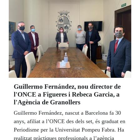
participar David Bote, alcalde de Mataró; Àngel
Ávila, sotsdelegat territorial de l’ONCE a
Catalunya; José Miguel Jiménez, director de
l’ONCE a Mataró i la venedora dels productes de
joc de l’Organització, Mercedes Sureda.
Guillermo Fernández, nou director de
l'ONCE a Figueres i Rebeca Garcia, a
l'Agència de Granollers
Guillermo Fernández, nascut a Barcelona fa 30
anys, afiliat a l’ONCE des dels set, és graduat en
Periodisme per la Universitat Pompeu Fabra. Ha
realitzat pràctiques professionals a l’agència