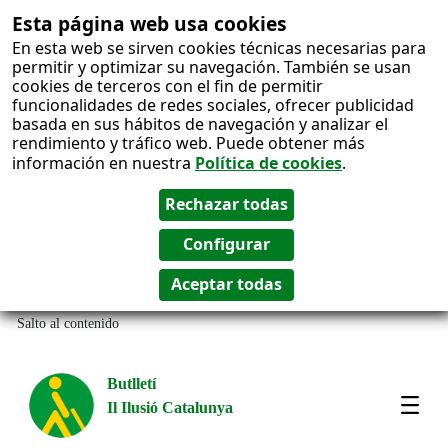
Esta página web usa cookies
En esta web se sirven cookies técnicas necesarias para
permitir y optimizar su navegación. También se usan
cookies de terceros con el fin de permitir
funcionalidades de redes sociales, ofrecer publicidad
basada en sus hábitos de navegación y analizar el
rendimiento y tráfico web. Puede obtener más
información en nuestra
Política de cookies
.
Salto al contenido
Butlletí
Il Ilusió Catalunya
Most