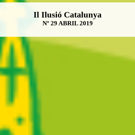
Boletín Il·lusió Catalunya
Il Ilusió Catalunya
Nº 29 ABRIL 2019