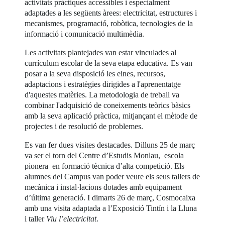
activitats pràctiques accessibles i especialment
adaptades a les següents àrees: electricitat, estructures i
mecanismes, programació, robòtica, tecnologies de la
informació i comunicació multimèdia.
Les activitats plantejades van estar vinculades al
currículum escolar de la seva etapa educativa. Es van
posar a la seva disposició les eines, recursos,
adaptacions i estratègies dirigides a l'aprenentatge
d'aquestes matèries. La metodologia de treball va
combinar l'adquisició de coneixements teòrics bàsics
amb la seva aplicació pràctica, mitjançant el mètode de
projectes i de resolució de problemes.
Es van fer dues visites destacades. Dilluns 25 de març
va ser el torn del Centre d’Estudis Monlau, escola
pionera en formació tècnica d’alta competició. Els
alumnes del Campus van poder veure els seus tallers de
mecànica i instal·lacions dotades amb equipament
d’última generació. I dimarts 26 de març, Cosmocaixa
amb una visita adaptada a l’Exposició Tintín i la Lluna
i taller
Viu l’electricitat
.