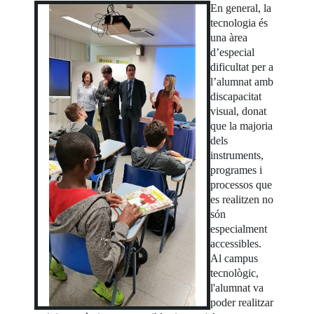
En general, la
tecnologia és
una àrea
d’especial
dificultat per a
l’alumnat amb
discapacitat
visual, donat
que la majoria
dels
instruments,
programes i
processos que
es realitzen no
són
especialment
accessibles.
Al campus
tecnològic,
l'alumnat va
poder realitzar