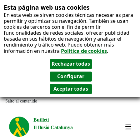
Esta página web usa cookies
En esta web se sirven cookies técnicas necesarias para
permitir y optimizar su navegación. También se usan
cookies de terceros con el fin de permitir
funcionalidades de redes sociales, ofrecer publicidad
basada en sus hábitos de navegación y analizar el
rendimiento y tráfico web. Puede obtener más
información en nuestra
Política de cookies
.
Salto al contenido
Butlletí
Il Ilusió Catalunya
Most