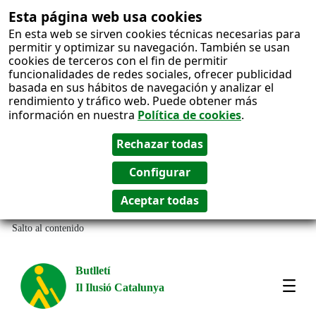
Esta página web usa cookies
En esta web se sirven cookies técnicas necesarias para
permitir y optimizar su navegación. También se usan
cookies de terceros con el fin de permitir
funcionalidades de redes sociales, ofrecer publicidad
basada en sus hábitos de navegación y analizar el
rendimiento y tráfico web. Puede obtener más
información en nuestra
Política de cookies
.
Salto al contenido
Butlletí
Il Ilusió Catalunya
Most