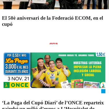
El 50è aniversari de la Federació ECOM, en el
cupó
‘La Paga del Cupó Diari’ de l’ONCE reparteix
gairebé un milió d’euros a L’Hospitalet de