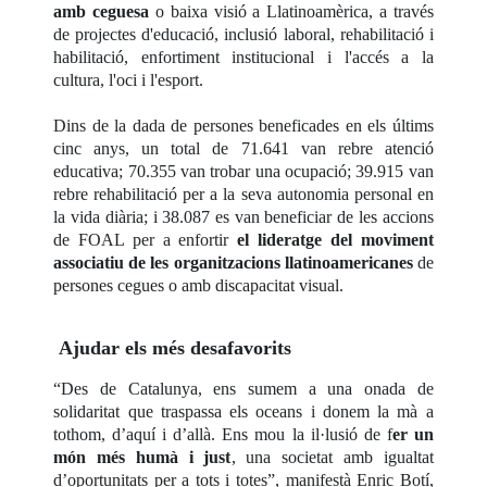
amb ceguesa
o baixa visió a Llatinoamèrica, a través
de projectes d'educació, inclusió laboral, rehabilitació i
habilitació, enfortiment institucional i l'accés a la
cultura, l'oci i l'esport.
Dins de la dada de persones beneficades en els últims
cinc anys, un total de 71.641 van rebre atenció
educativa; 70.355 van trobar una ocupació; 39.915 van
rebre rehabilitació per a la seva autonomia personal en
la vida diària; i 38.087 es van beneficiar de les accions
de FOAL per a enfortir
el lideratge del moviment
associatiu de les organitzacions llatinoamericanes
de
persones cegues o amb discapacitat visual.
Ajudar els més desafavorits
“Des de Catalunya, ens sumem a una onada de
solidaritat que traspassa els oceans i donem la mà a
tothom, d’aquí i d’allà. Ens mou la il·lusió de f
er un
món més humà i just
, una societat amb igualtat
d’oportunitats per a tots i totes”, manifestà Enric Botí,