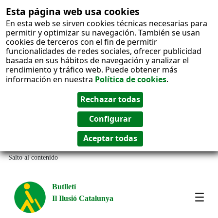
Esta página web usa cookies
En esta web se sirven cookies técnicas necesarias para
permitir y optimizar su navegación. También se usan
cookies de terceros con el fin de permitir
funcionalidades de redes sociales, ofrecer publicidad
basada en sus hábitos de navegación y analizar el
rendimiento y tráfico web. Puede obtener más
información en nuestra
Política de cookies
.
Salto al contenido
Butlletí
Il Ilusió Catalunya
Most