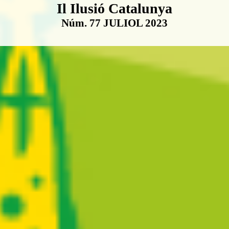
Boletín Il·lusió Catalunya
Il Ilusió Catalunya
Núm. 77 JULIOL 2023