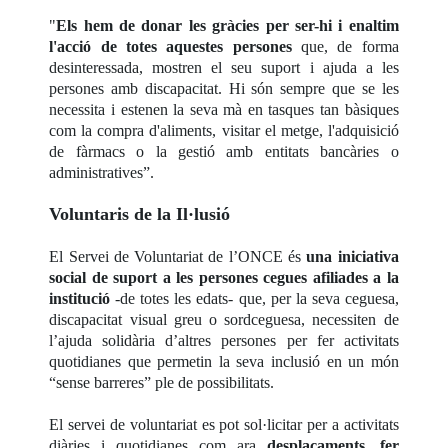
"
Els hem de donar les gràcies per ser-hi i enaltim
l'acció de totes aquestes persones
que, de forma
desinteressada, mostren el seu suport i ajuda a les
persones amb discapacitat. Hi són sempre que se les
necessita i estenen la seva mà en tasques tan bàsiques
com la compra d'aliments, visitar el metge, l'adquisició
de fàrmacs o la gestió amb entitats bancàries o
administratives”.
Voluntaris de la Il·lusió
El Servei de Voluntariat de l’ONCE és
una iniciativa
social de suport a les persones cegues afiliades a la
institució
-de totes les edats- que, per la seva ceguesa,
discapacitat visual greu o sordceguesa, necessiten de
l’ajuda solidària d’altres persones per fer activitats
quotidianes que permetin la seva inclusió en un món
“sense barreres” ple de possibilitats.
El servei de voluntariat es pot sol·licitar per a activitats
diàries i quotidianes com ara
desplaçaments, fer