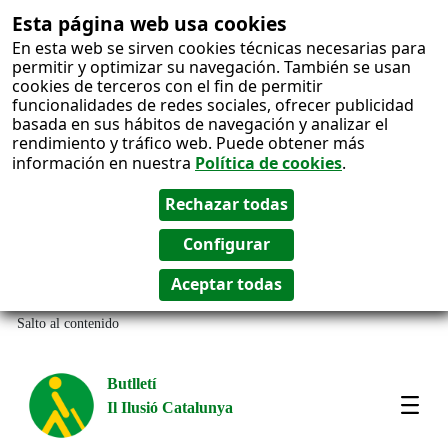
Esta página web usa cookies
En esta web se sirven cookies técnicas necesarias para
permitir y optimizar su navegación. También se usan
cookies de terceros con el fin de permitir
funcionalidades de redes sociales, ofrecer publicidad
basada en sus hábitos de navegación y analizar el
rendimiento y tráfico web. Puede obtener más
información en nuestra
Política de cookies
.
Salto al contenido
Butlletí
Il Ilusió Catalunya
Most