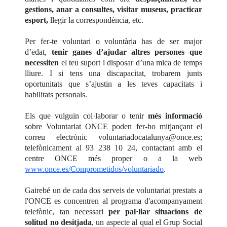
gestions, anar a consultes, visitar museus, practicar
esport,
llegir la correspondència, etc.
Per fer-te voluntari o voluntària has de ser major
d’edat,
tenir ganes d’ajudar altres persones que
necessiten
el teu suport i disposar d’una mica de temps
lliure. I si tens una discapacitat, trobarem junts
oportunitats que s’ajustin a les teves capacitats i
habilitats personals.
Els que vulguin col·laborar o tenir
més informació
sobre Voluntariat ONCE poden fer-ho mitjançant el
correu electrònic voluntariadocatalunya@once.es;
telefònicament al 93 238 10 24, contactant amb el
centre ONCE més proper o a la web
www.once.es/Comprometidos/voluntariado
.
Gairebé un de cada dos serveis de voluntariat prestats a
l'ONCE es concentren al programa d'acompanyament
telefònic, tan necessari
per pal·liar situacions de
solitud no desitjada
, un aspecte al qual el Grup Social