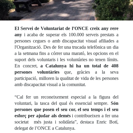
El Servei de Voluntariat de l’ONCE creix any rere
any
i acaba de superar els 100.000 serveis prestats a
persones cegues o amb discapacitat visual afiliades a
l'Organització. Des de fer una trucada telefònica un dia
a la setmana fins a córrer una marató, les opcions en el
suport dels voluntaris i les voluntàries no tenen límits.
En concret,
a Catalunya hi ha un total de 408
persones voluntàries
que, gràcies a la seva
participació, milloren la qualitat de vida de les persones
amb discapacitat visual a la comunitat.
“Cal fer un reconeixement especial a la figura del
voluntari, la tasca del qual és essencial sempre.
Són
persones que posen el seu cor, el seu temps i el seu
esforç per ajudar als demés
i contribueixen a fer una
societat més justa i solidària”, destaca Enric Botí,
delegat de l’ONCE a Catalunya.