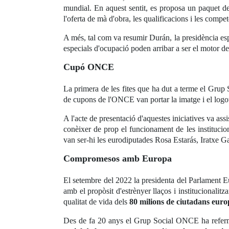
mundial. En aquest sentit, es proposa un paquet de
l'oferta de mà d'obra, les qualificacions i les compet
A més, tal com va resumir Durán, la presidència es
especials d'ocupació poden arribar a ser el motor de
Cupó ONCE
La primera de les fites que ha dut a terme el Grup
de cupons de l'ONCE van portar la imatge i el logot
A l'acte de presentació d'aquestes iniciatives va as
conèixer de prop el funcionament de les institucio
van ser-hi les eurodiputades Rosa Estarás, Iratxe 
Compromesos amb Europa
El setembre del 2022 la presidenta del Parlament 
amb el propòsit d'estrènyer llaços i institucionalitz
qualitat de vida dels
80 milions de ciutadans euro
Des de fa 20 anys el Grup Social ONCE ha refermat