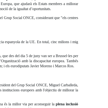
a Europa, que ajudarà els Estats membres a millorar
moció de la igualtat d’oportunitats.
 pel Grup Social ONCE, considerant que "els centres
cia espanyola de la UE. En total, cinc milions i mig
, que des del dia 5 de juny van ser a Brussel·les per
 l'Organització amb la discapacitat europea. Tambés
n; i els eurodiputats Javier Moreno i Marcos Ros.
president del Grup Social ONCE, Miguel Carballeda,
es institucions europees amb l'objectiu de millorar la
a és la millor via per aconseguir la
plena inclusió