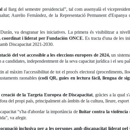
al
al llarg del semestre presidencial”, tal com assenyalà el vicepresid
gualtat; Aurelio Fernández, de la Representació Permanent d'Espanya
rán, va desgranar les iniciatives. La primera és visibilitzar a nivell
', coordinat i liderat per Fundación ONCE
. Es tracta d'una de les 
es amb Discapacitat 2021-2030.
ntació del vot accessible a les eleccions europees de 2024,
un sistema
 a candidates, independentment de la seva capacitat jurídica i el seu paí
l màxim l'accessibilitat de tot el procés electoral (procediments, llocs, 
ajustaments raonables
(codi QR, guies en lectura fàcil, llengua de signe
a
creació de la Targeta Europea de Discapacitat
, gràcies a la qual 
ora del propi país, principalment als àmbits de la cultura, lleure, esport i
scapacitat “s'ha d'abordar la importància de
lluitar contra la violència
ida”, va afegir.
ocupació inclusiva per a les persones amb discapacitat liderat p