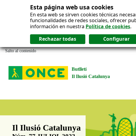
Esta página web usa cookies
En esta web se sirven cookies técnicas necesa
funcionalidades de redes sociales, ofrecer pu
información en nuestra
Política de cookies
.
Salto al contenido
Butlletí
Il Ilusió Catalunya
Boletín Il·lusió Catalunya
Il Ilusió Catalunya