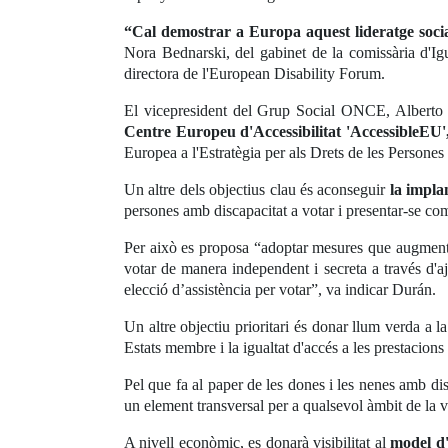
“Cal demostrar a Europa aquest lideratge soci
Nora Bednarski, del gabinet de la comissària d'I
directora de l'European Disability Forum.
El vicepresident del Grup Social ONCE, Alberto Du
Centre Europeu d'Accessibilitat 'AccessibleEU
Europea a l'Estratègia per als Drets de les Person
Un altre dels objectius clau és aconseguir
la impla
persones amb discapacitat a votar i presentar-se com
Per això es proposa “adoptar mesures que augmentin a
votar de manera independent i secreta a través d'
elecció d’assistència per votar”, va indicar Durán.
Un altre objectiu prioritari és donar llum verda a l
Estats membre i la igualtat d'accés a les prestacions f
Pel que fa al paper de les dones i les nenes amb di
un element transversal per a qualsevol àmbit de la v
A nivell econòmic, es donarà visibilitat al
model d'