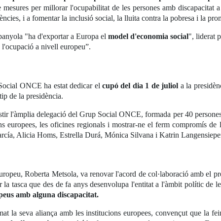
 mesures per millorar l'ocupabilitat de les persones amb discapacitat 
ències, i a fomentar la inclusió social, la lluita contra la pobresa i la pro
panyola "ha d'exportar a Europa el
model d'economia social
", liderat
 l'ocupació a nivell europeu”.
 Social ONCE ha estat dedicar el
cupó del dia 1 de juliol
a la presidèn
ip de la presidència.
sistir l'àmplia delegació del Grup Social ONCE, formada per 40 persones
ns europees, les oficines regionals i mostrar-ne el ferm compromís de
García, Alicia Homs, Estrella Durá, Mónica Silvana i Katrin Langensiepe
Europeu, Roberta Metsola, va renovar l'acord de col·laboració amb el 
ar la tasca que des de fa anys desenvolupa l'entitat a l'àmbit polític de l
peus amb alguna discapacitat.
 la seva aliança amb les institucions europees, convençut que la fein