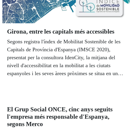
Girona, entre les capitals més accessibles
Segons registra l'índex de Mobilitat Sostenible de les
Capitals de Província d'Espanya (IMSCE 2020),
presentat per la consultora IdenCity, la mitjana del
nivell d'accessibilitat en la mobilitat a les ciutats
espanyoles i les seves àrees pròximes se situa en un
55,8%. Contràriament al que es podria intuir, el
IMSCE 2020 registra que no són les grans capitals de
província les més destacades pel seu nivell
d'accessibilitat, sinó que les més ben posicionades són
El Grup Social ONCE, cinc anys seguits
aquelles en les que habiten menys d'un milió de
l'empresa més responsable d'Espanya,
persones. En concret, el treball precisa que les capitals
segons Merco
de província més ben posicionades pel que fa a