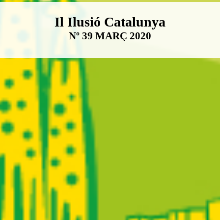
Boletín Il·lusió Catalunya
Il Ilusió Catalunya
Nº 39 MARÇ 2020