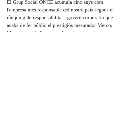
El Grup Social ONCE acumula cinc anys com
accessibilitat són: Girona, Pamplona, Vitòria-Gasteiz,
l'empresa més responsable del nostre país segons el
Toledo i Logronyo.
rànquing de responsabilitat i govern corporatiu que
acaba de fer públic el prestigiós mesurador Merco.
Mercadona i Inditex completen les tres primeres
places d'aquest podi, mentre que CaixaBank, Ikea,
Mapfre, Iberdrola, Danone, Telefónica i Repsol són al
«top ten» de les 100 valorades. L'anàlisi posa la seva
lupa sobre aspectes com la transparència i el bon
“No tots els jocs són iguals”: 5,5 milions de
govern de les companyies, la responsabilitat amb els
cupons en el Dia Internacional del Joc
empleats, la transparència informativa, la qualitat de la
Responsable
informació que proporcionen, el compromís amb la
"El joc no és un joc per jugar amb ell. Ens carreguem
comunitat i amb el país, la qualitat laboral o el
la joventut i el futur", alerta el president de l’ONCE,
respecte als drets de consumidor.
Miguel Carballeda.