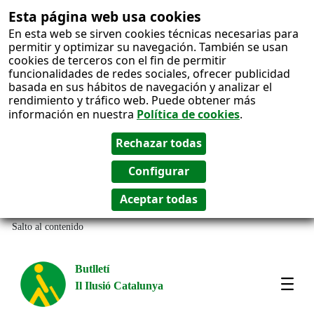
Esta página web usa cookies
En esta web se sirven cookies técnicas necesarias para
permitir y optimizar su navegación. También se usan
cookies de terceros con el fin de permitir
funcionalidades de redes sociales, ofrecer publicidad
basada en sus hábitos de navegación y analizar el
rendimiento y tráfico web. Puede obtener más
información en nuestra
Política de cookies
.
Salto al contenido
Butlletí
Il Ilusió Catalunya
Most