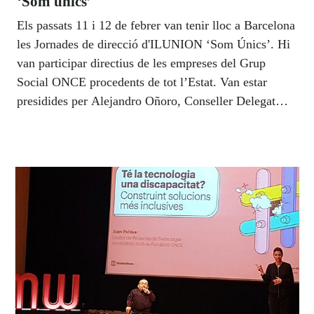
‘Som únics’
Els passats 11 i 12 de febrer van tenir lloc a Barcelona
les Jornades de direcció d'ILUNION ‘Som Únics’. Hi
van participar directius de les empreses del Grup
Social ONCE procedents de tot l’Estat. Van estar
presidides per Alejandro Oñoro, Conseller Delegat
d'ILUNION i van comptar amb la participació d’Enric
Botí, delegat territorial de l’ONCE a Catalunya i
David Bernardo, president del Consell Territorial.