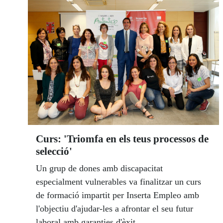
en actiu: 156 a Barcelona, 18 a Tarragona, 14 a
Girona i 1 a Lleida. L’exhibició va estar
presidida per Montserrat Vilella, regidora de
Benestar Social de l’Ajuntament de Reus. Es va
posar un antifaç i va fer una petita part del
circuit amb un gos pigall. Per part de l’ONCE
hi van ser Rafaela Pérez, vicepresidenta primera
del Consell Territorial de l’ONCE a Catalunya i
Arantxa Vallespi, directora de l’agència de
l’ONCE a Reus.
Curs: 'Triomfa en els teus processos de
selecció'
Un grup de dones amb discapacitat
especialment vulnerables va finalitzar un curs
de formació impartit per Inserta Empleo amb
l'objectiu d'ajudar-les a afrontar el seu futur
laboral amb garanties d'èxit.