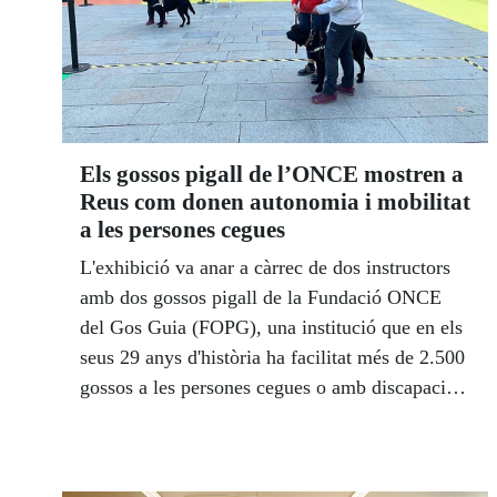
Els gossos pigall de l’ONCE mostren a
Reus com donen autonomia i mobilitat
a les persones cegues
L'exhibició va anar a càrrec de dos instructors
amb dos gossos pigall de la Fundació ONCE
del Gos Guia (FOPG), una institució que en els
seus 29 anys d'història ha facilitat més de 2.500
gossos a les persones cegues o amb discapacitat
visual, i que han convertit aquests animals en
un veí més al costat dels ciutadans catalans. A
l’actualitat a Catalunya hi ha 189 gossos pigall