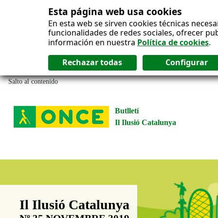
Esta página web usa cookies
En esta web se sirven cookies técnicas necesa
funcionalidades de redes sociales, ofrecer pu
información en nuestra
Política de cookies
.
Salto al contenido
Butlletí
Il Ilusió Catalunya
Boletín Il·lusió Catalunya
Il Ilusió Catalunya