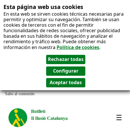
Esta página web usa cookies
En esta web se sirven cookies técnicas necesarias para
permitir y optimizar su navegación. También se usan
cookies de terceros con el fin de permitir
funcionalidades de redes sociales, ofrecer publicidad
basada en sus hábitos de navegación y analizar el
rendimiento y tráfico web. Puede obtener más
información en nuestra
Política de cookies
.
Salto al contenido
Butlletí
Il Ilusió Catalunya
Most