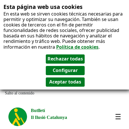
Esta página web usa cookies
En esta web se sirven cookies técnicas necesarias para
permitir y optimizar su navegación. También se usan
cookies de terceros con el fin de permitir
funcionalidades de redes sociales, ofrecer publicidad
basada en sus hábitos de navegación y analizar el
rendimiento y tráfico web. Puede obtener más
información en nuestra
Política de cookies
.
Salto al contenido
Butlletí
Il Ilusió Catalunya
Most