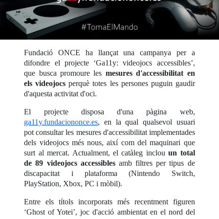
Fundació ONCE ha llançat una campanya per a
difondre el projecte ‘Ga11y: videojocs accessibles’,
que busca promoure les
mesures d'accessibilitat en
els videojocs
perquè totes les persones puguin gaudir
d'aquesta activitat d'oci.
El projecte disposa d'una pàgina web,
ga11y.fundaciononce.es
, en la qual qualsevol usuari
pot consultar les mesures d'accessibilitat implementades
dels videojocs més nous, així com del maquinari que
surt al mercat. Actualment, el catàleg inclou
un total
de 89 videojocs accessibles
amb filtres per tipus de
discapacitat i plataforma (Nintendo Switch,
PlayStation, Xbox, PC i mòbil).
Entre els títols incorporats més recentment figuren
‘Ghost of Yotei’, joc d'acció ambientat en el nord del