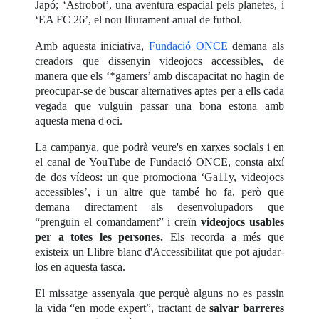
Japó; ‘Astrobot’, una aventura espacial pels planetes, i
‘EA FC 26’, el nou lliurament anual de futbol.
Amb aquesta iniciativa,
Fundació ONCE
demana als
creadors que dissenyin videojocs accessibles, de
manera que els ‘*gamers’ amb discapacitat no hagin de
preocupar-se de buscar alternatives aptes per a ells cada
vegada que vulguin passar una bona estona amb
aquesta mena d'oci.
La campanya, que podrà veure's en xarxes socials i en
el canal de YouTube de Fundació ONCE, consta així
de dos vídeos: un que promociona ‘Ga11y, videojocs
accessibles’, i un altre que també ho fa, però que
demana directament als desenvolupadors que
“prenguin el comandament” i creïn
videojocs usables
per a totes les persones.
Els recorda a més que
existeix un Llibre blanc d'Accessibilitat que pot ajudar-
los en aquesta tasca.
El missatge assenyala que perquè alguns no es passin
la vida “en mode expert”, tractant de
salvar barreres