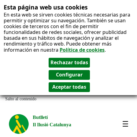
Esta página web usa cookies
En esta web se sirven cookies técnicas necesarias para
permitir y optimizar su navegación. También se usan
cookies de terceros con el fin de permitir
funcionalidades de redes sociales, ofrecer publicidad
basada en sus hábitos de navegación y analizar el
rendimiento y tráfico web. Puede obtener más
información en nuestra
Política de cookies
.
Salto al contenido
Butlletí
Il Ilusió Catalunya
Most