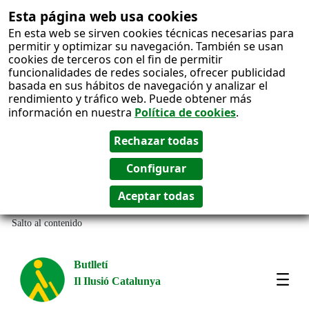
Esta página web usa cookies
En esta web se sirven cookies técnicas necesarias para
permitir y optimizar su navegación. También se usan
cookies de terceros con el fin de permitir
funcionalidades de redes sociales, ofrecer publicidad
basada en sus hábitos de navegación y analizar el
rendimiento y tráfico web. Puede obtener más
información en nuestra
Política de cookies
.
Salto al contenido
Butlletí
Il Ilusió Catalunya
Most