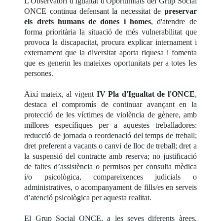
L'Observatori d'Igualtat d'Oportunitats del Grup Social
ONCE continua defensant la necessitat de
preservar
els drets humans de dones i homes
, d'atendre de
forma prioritària la situació de més vulnerabilitat que
provoca la discapacitat, procura explicar internament i
externament que la diversitat aporta riquesa i fomenta
que es generin les mateixes oportunitats per a totes les
persones.
Així mateix, al vigent
IV Pla d'Igualtat de l'ONCE
,
destaca el compromís de continuar avançant en la
protecció de les víctimes de violència de gènere, amb
millores específiques per a aquestes treballadores:
reducció de jornada o reordenació del temps de treball;
dret preferent a vacants o canvi de lloc de treball; dret a
la suspensió del contracte amb reserva; no justificació
de faltes d’assistència o permisos per consulta mèdica
i/o psicològica, compareixences judicials o
administratives, o acompanyament de fills/es en serveis
d’atenció psicològica per aquesta realitat.
El Grup Social ONCE, a les seves diferents àrees,