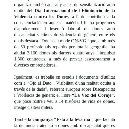
organitza també cada any actes de sensibilització amb
motiu del
Dia Internacional de l'Eliminació de la
Violència contra les Dones
, a fi de contribuir a la
conscienciació en aquesta matèria. I hi ha programes
d'apoderament i inserció laboral de dones amb
discapacitat víctimes de violència de gènere, entre els
quals destaca “Dones en mode ON-VG” que, amb més
de 50 professionals repartits per tota la geografia, ha
ajudat 3.100 dones als darrers quatre anys i impulsat
1.300 contractes, a més de prestar assessorament a
diverses emprenedores.
Igualment, es treballa en estudis i documents d'utilitat
com a “Ojo al Dato", Visibilitat d'una realitat oculta a
través de la dada”, referent europeu sobre Discapacitat
i Violència de gènere; el llibre
“La Voz del Coraje”
,
que posa rostre i veu a 14 històries de vida de dones,
imatge d'altres milers.
També
la campanya “Està a la teva mà”
, que facilita
la denúncia i atenció a dones amb discapacitat que es