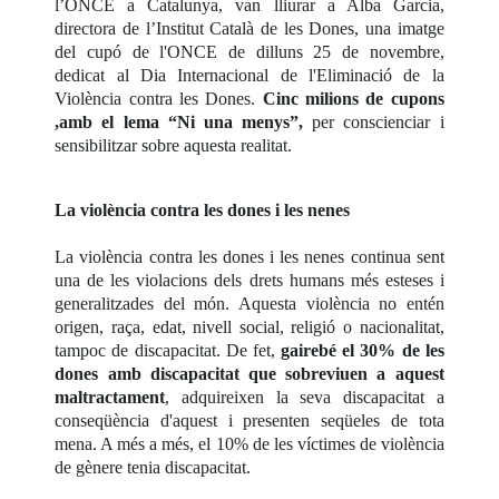
l’ONCE a Catalunya, van lliurar a Alba Garcia,
directora de l’Institut Català de les Dones, una imatge
del cupó de l'ONCE de dilluns 25 de novembre,
dedicat al Dia Internacional de l'Eliminació de la
Violència contra les Dones.
Cinc milions de cupons
,amb el lema “Ni una menys”,
per conscienciar i
sensibilitzar sobre aquesta realitat.
La violència contra les dones i les nenes
La violència contra les dones i les nenes continua sent
una de les violacions dels drets humans més esteses i
generalitzades del món. Aquesta violència no entén
origen, raça, edat, nivell social, religió o nacionalitat,
tampoc de discapacitat. De fet,
gairebé el 30% de les
dones amb discapacitat que sobreviuen a aquest
maltractament
, adquireixen la seva discapacitat a
conseqüència d'aquest i presenten seqüeles de tota
mena. A més a més, el 10% de les víctimes de violència
de gènere tenia discapacitat.