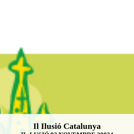
Boletín Il·lusió Catalunya
Il Ilusió Catalunya