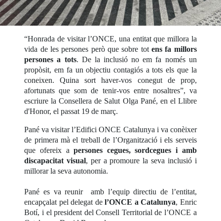
“Honrada de visitar l’ONCE, una entitat que millora la
vida de les persones però que sobre tot
ens fa millors
persones a tots
. De la inclusió no em fa només un
propòsit, em fa un objectiu contagiós a tots els que la
coneixen. Quina sort haver-vos conegut de prop,
afortunats que som de tenir-vos entre nosaltres”, va
escriure la Consellera de Salut Olga Pané, en el Llibre
d'Honor, el passat 19 de març.
Pané va visitar l’Edifici ONCE Catalunya i va conèixer
de primera mà el treball de l’Organització i els serveis
que ofereix a
persones cegues, sordcegues i amb
discapacitat visual
, per a promoure la seva inclusió i
millorar la seva autonomia.
Pané es va reunir amb l’equip directiu de l’entitat,
encapçalat pel delegat de
l’ONCE a Catalunya
, Enric
Botí, i el president del Consell Territorial de l’ONCE a