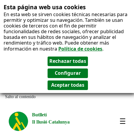
Esta página web usa cookies
En esta web se sirven cookies técnicas necesarias para
permitir y optimizar su navegación. También se usan
cookies de terceros con el fin de permitir
funcionalidades de redes sociales, ofrecer publicidad
basada en sus hábitos de navegación y analizar el
rendimiento y tráfico web. Puede obtener más
información en nuestra
Política de cookies
.
Salto al contenido
Butlletí
Il Ilusió Catalunya
Most